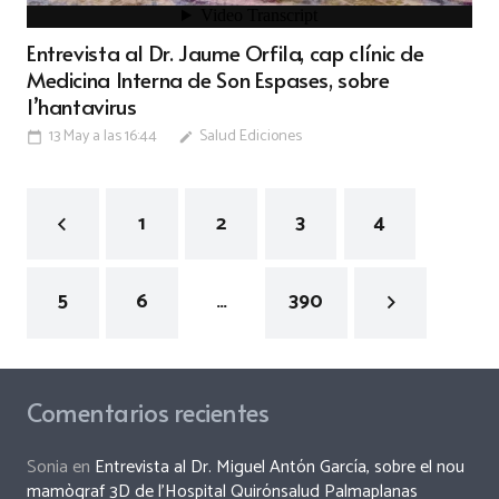
Entrevista al Dr. Jaume Orfila, cap clínic de
Medicina Interna de Son Espases, sobre
l’hantavirus
13 May a las 16:44
Salud Ediciones
calendar_today
edit
1
2
3
4
5
6
…
390
Comentarios recientes
Sonia
en
Entrevista al Dr. Miguel Antón García, sobre el nou
mamògraf 3D de l’Hospital Quirónsalud Palmaplanas