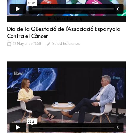
Dia de la Qüestació de l’Associació Espanyola
Contra el Càncer
13 May a las 17:28
Salud Ediciones
calendar_today
edit