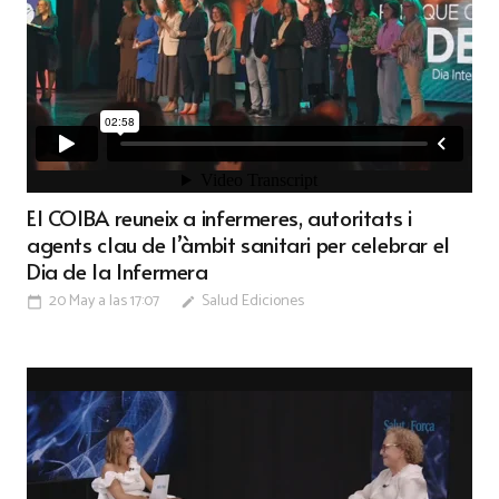
El COIBA reuneix a infermeres, autoritats i
agents clau de l’àmbit sanitari per celebrar el
Dia de la Infermera
20 May a las 17:07
Salud Ediciones
calendar_today
edit