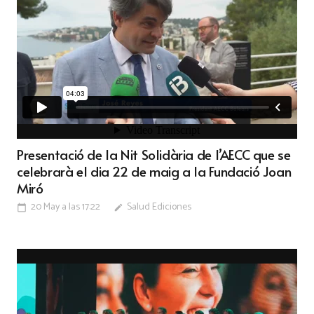
Presentació de la Nit Solidària de l’AECC que se
celebrarà el dia 22 de maig a la Fundació Joan
Miró
20 May a las 17:22
Salud Ediciones
calendar_today
edit