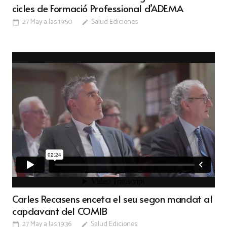
cicles de Formació Professional d’ADEMA
27 May a las 19:50
Salud Ediciones
calendar_today
edit
Carles Recasens enceta el seu segon mandat al
capdavant del COMIB
27 May a las 19:36
Salud Ediciones
calendar_today
edit