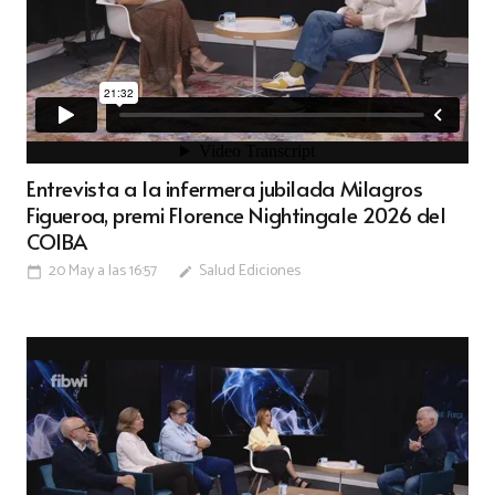
Entrevista a la infermera jubilada Milagros
Figueroa, premi Florence Nightingale 2026 del
COIBA
20 May a las 16:57
Salud Ediciones
calendar_today
edit