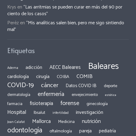
Krys
en
“Las arritmias se pueden curar en más del 90 por
ciento de los casos”
Peréz
en
“Mis analíticas salen bien, pero me sigo sintiendo
mal”
Etiquetas
Baleares
AECC Baleares
adicción
Adema
COMIB
cirugía
cardiología
COIBA
COVID-19
cáncer
Datos COVID IB
deporte
enfermería
dermatología
envejecimiento
estética
forense
fisioterapia
ginecología
farmacia
Hospital
investigación
Ibsalut
infertilidad
Mallorca
nutrición
Medicina
Joan Calafat
odontología
pareja
pediatría
oftalmología