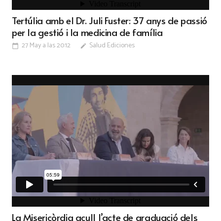
Tertúlia amb el Dr. Juli Fuster: 37 anys de passió
per la gestió i la medicina de família
27 May a las 20:12
Salud Ediciones
calendar_today
edit
La Misericòrdia acull l’acte de graduació dels