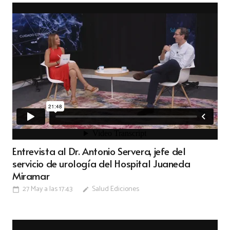
Entrevista al Dr. Antonio Servera, jefe del
servicio de urología del Hospital Juaneda
Miramar
27 May a las 17:43
Salud Ediciones
calendar_today
edit