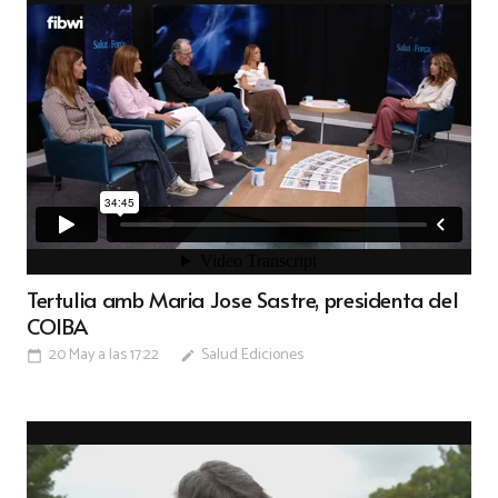
Tertulia amb Maria Jose Sastre, presidenta del
COIBA
20 May a las 17:22
Salud Ediciones
calendar_today
edit