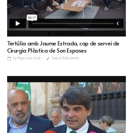
Tertúlia amb Jaume Estrada, cap de servei de
Cirurgia Plàstica de Son Espases
13 May a las 17:37
Salud Ediciones
calendar_today
edit