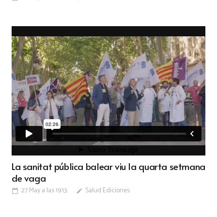
La sanitat pública balear viu la quarta setmana
de vaga
27 May a las 19:13
Salud Ediciones
calendar_today
edit