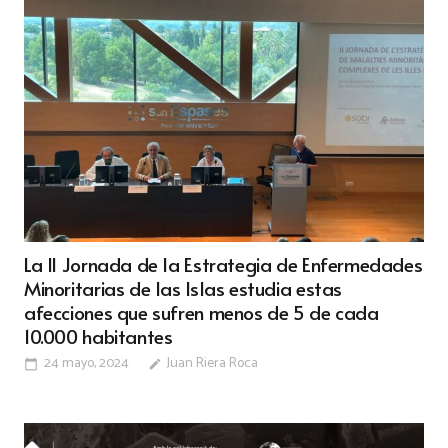
La II Jornada de la Estrategia de Enfermedades
Minoritarias de las Islas estudia estas
afecciones que sufren menos de 5 de cada
10.000 habitantes
24 mayo, 2024
Juan Riera Roca
calendar_today
edit