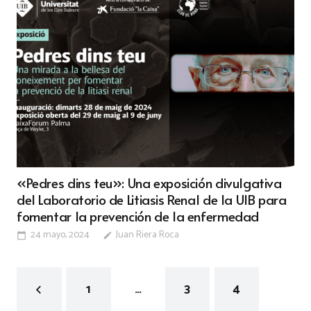
«Pedres dins teu»: Una exposición divulgativa
del Laboratorio de Litiasis Renal de la UIB para
fomentar la prevención de la enfermedad
24 mayo, 2024
Juan Riera Roca
calendar_today
edit
1
…
3
4