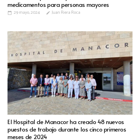
medicamentos para personas mayores
29 mayo, 2024
Juan Riera Roca
calendar_today
edit
El Hospital de Manacor ha creado 48 nuevos
puestos de trabajo durante los cinco primeros
meses de 2024