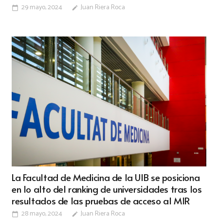
29 mayo, 2024
Juan Riera Roca
calendar_today
edit
La Facultad de Medicina de la UIB se posiciona
en lo alto del ranking de universidades tras los
resultados de las pruebas de acceso al MIR
28 mayo, 2024
Juan Riera Roca
calendar_today
edit