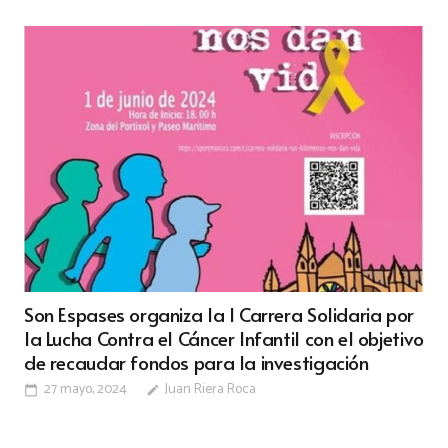
Son Espases organiza la I Carrera Solidaria por
la Lucha Contra el Cáncer Infantil con el objetivo
de recaudar fondos para la investigación
27 mayo, 2024
Juan Riera Roca
calendar_today
edit