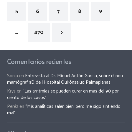
5
6
7
8
9
…
470
Comentarios recientes
Sonia
en
Entrevista al Dr. Miguel Antón García, sobre el nou
mamògraf 3D de l’Hospital Quirónsalud Palmaplanas
Krys
en
“Las arritmias se pueden curar en más del 90 por
ciento de los casos”
Peréz
en
“Mis analíticas salen bien, pero me sigo sintiendo
mal”