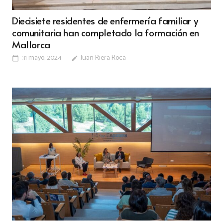
Diecisiete residentes de enfermería familiar y
comunitaria han completado la formación en
Mallorca
31 mayo, 2024
Juan Riera Roca
calendar_today
edit