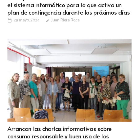
el sistema informático para lo que activa un
plan de contingencia durante los próximos días
29 mayo, 2024
Juan Riera Roca
calendar_today
edit
Arrancan las charlas informativas sobre
consumo responsable y buen uso de los