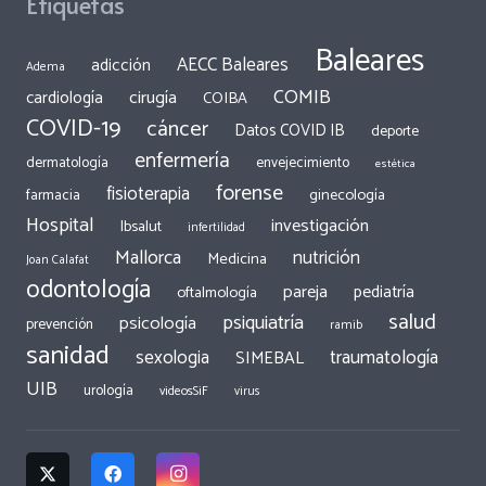
Etiquetas
Baleares
AECC Baleares
adicción
Adema
COMIB
cirugía
cardiología
COIBA
COVID-19
cáncer
Datos COVID IB
deporte
enfermería
dermatología
envejecimiento
estética
forense
fisioterapia
ginecología
farmacia
Hospital
investigación
Ibsalut
infertilidad
Mallorca
nutrición
Medicina
Joan Calafat
odontología
pareja
pediatría
oftalmología
salud
psiquiatría
psicología
prevención
ramib
sanidad
traumatología
sexologia
SIMEBAL
UIB
urología
videosSiF
virus