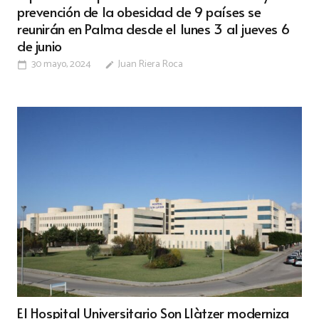
prevención de la obesidad de 9 países se
reunirán en Palma desde el lunes 3 al jueves 6
de junio
30 mayo, 2024
Juan Riera Roca
calendar_today
edit
El Hospital Universitario Son Llàtzer moderniza