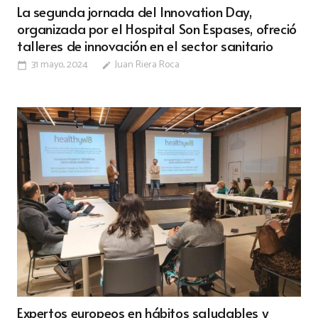
La segunda jornada del Innovation Day,
organizada por el Hospital Son Espases, ofreció
talleres de innovación en el sector sanitario
31 mayo, 2024
Juan Riera Roca
calendar_today
edit
Expertos europeos en hábitos saludables y