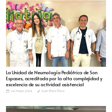
La Unidad de Neumología Pediátrica de Son
Espases, acreditada por la alta complejidad y
excelencia de su actividad asistencial
24 mayo, 2024
Juan Riera Roca
calendar_today
edit