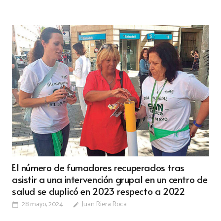
El número de fumadores recuperados tras
asistir a una intervención grupal en un centro de
salud se duplicó en 2023 respecto a 2022
28 mayo, 2024
Juan Riera Roca
calendar_today
edit