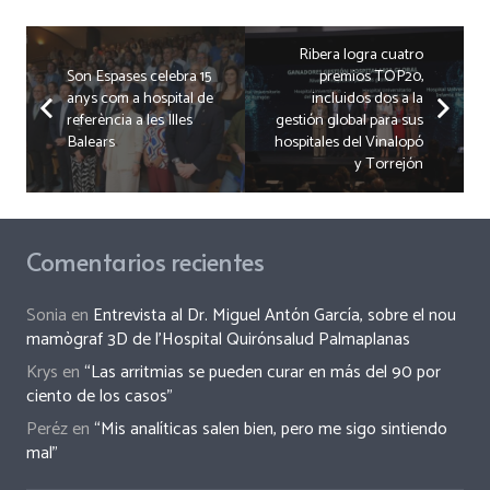
Ribera logra cuatro
Son Espases celebra 15
premios TOP20,
anys com a hospital de
incluidos dos a la
referència a les Illes
gestión global para sus
Balears
hospitales del Vinalopó
y Torrejón
Comentarios recientes
Sonia
en
Entrevista al Dr. Miguel Antón García, sobre el nou
mamògraf 3D de l’Hospital Quirónsalud Palmaplanas
Krys
en
“Las arritmias se pueden curar en más del 90 por
ciento de los casos”
Peréz
en
“Mis analíticas salen bien, pero me sigo sintiendo
mal”