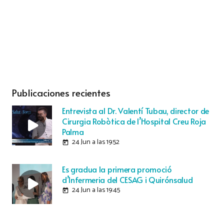
Publicaciones recientes
Entrevista al Dr. Valentí Tubau, director de
Cirurgia Robòtica de l’Hospital Creu Roja
Palma
24 Jun a las 19:52
today
Es gradua la primera promoció
d’Infermeria del CESAG i Quirónsalud
24 Jun a las 19:45
today