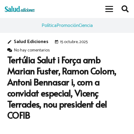
Política
Promoción
Ciencia
Salud Ediciones
15 octubre, 2025
edit
today
No hay comentarios
Tertúlia Salut i Força amb
Marian Fuster, Ramon Colom,
Antoni Bennasar i, com a
convidat especial, Vicenç
Terrades, nou president del
COFIB