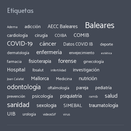
Etiquetas
Baleares
AECC Baleares
adicción
Adema
COMIB
cirugía
cardiología
COIBA
COVID-19
cáncer
Datos COVID IB
deporte
enfermería
dermatología
envejecimiento
estética
forense
fisioterapia
ginecología
farmacia
Hospital
investigación
Ibsalut
infertilidad
Mallorca
nutrición
Medicina
Joan Calafat
odontología
pareja
pediatría
oftalmología
salud
psiquiatría
psicología
prevención
ramib
sanidad
traumatología
sexologia
SIMEBAL
UIB
urología
videosSiF
virus