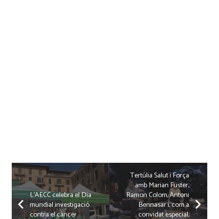
Tertúlia Salut i Força
amb Marian Fuster,
L’AECC celebra el Dia
Ramon Colom, Antoni
mundial investigació
Bennasar i, com a
contra el càncer
convidat especial,