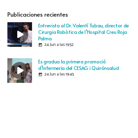
Publicaciones recientes
Entrevista al Dr. Valentí Tubau, director de
Cirurgia Robòtica de l’Hospital Creu Roja
Palma
24 Jun a las 19:52
today
Es gradua la primera promoció
d’Infermeria del CESAG i Quirónsalud
24 Jun a las 19:45
today