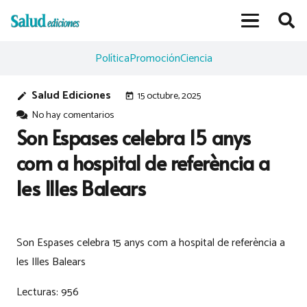
Política
Promoción
Ciencia
Salud Ediciones
15 octubre, 2025
edit
today
No hay comentarios
Son Espases celebra 15 anys
com a hospital de referència a
les Illes Balears
Son Espases celebra 15 anys com a hospital de referència a
les Illes Balears
Lecturas:
956