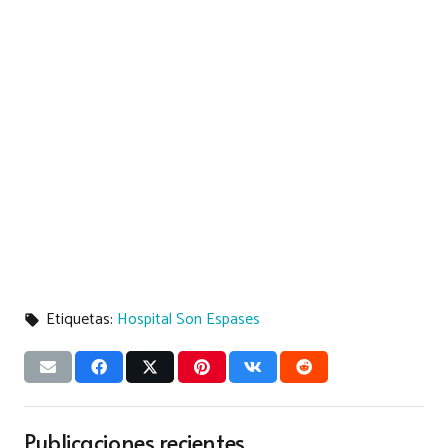
Etiquetas:
Hospital Son Espases
local_offer
Publicaciones recientes