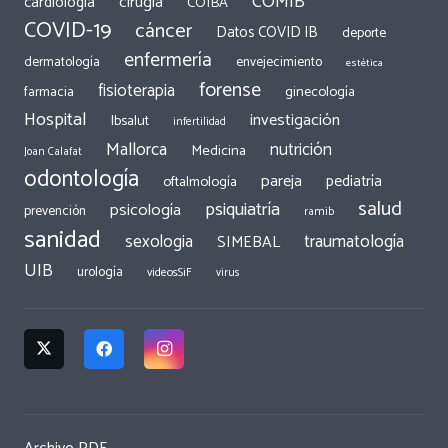
COMIB
cirugía
cardiología
COIBA
COVID-19
cáncer
Datos COVID IB
deporte
enfermería
dermatología
envejecimiento
estética
forense
fisioterapia
ginecología
farmacia
Hospital
investigación
Ibsalut
infertilidad
Mallorca
nutrición
Medicina
Joan Calafat
odontología
pareja
pediatría
oftalmología
salud
psiquiatría
psicología
prevención
ramib
sanidad
traumatología
sexologia
SIMEBAL
UIB
urología
videosSiF
virus