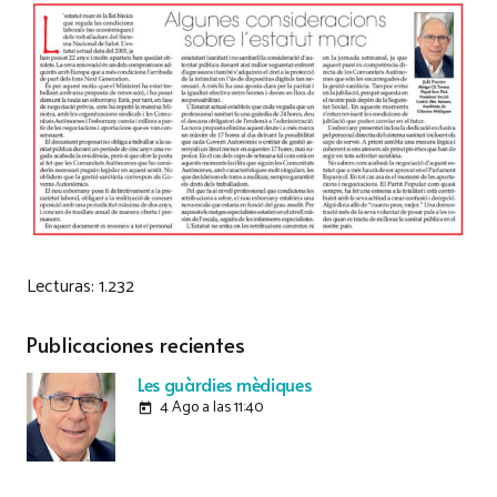
Lecturas:
1.232
Publicaciones recientes
Les guàrdies mèdiques
4 Ago a las 11:40
today