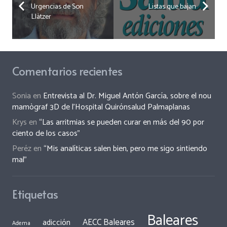
Urgencias de Son
Listas que bajan
Llàtzer
Comentarios recientes
Sonia
en
Entrevista al Dr. Miguel Antón García, sobre el nou
mamògraf 3D de l’Hospital Quirónsalud Palmaplanas
Krys
en
“Las arritmias se pueden curar en más del 90 por
ciento de los casos”
Peréz
en
“Mis analíticas salen bien, pero me sigo sintiendo
mal”
Etiquetas
Baleares
AECC Baleares
adicción
Adema