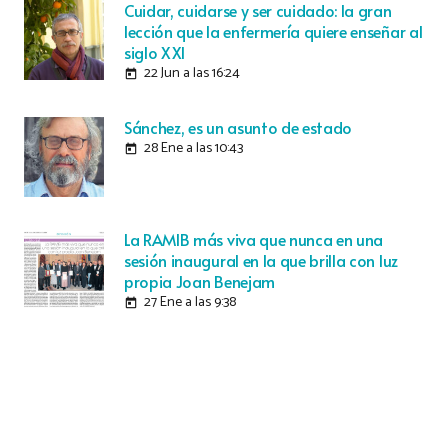
Cuidar, cuidarse y ser cuidado: la gran
lección que la enfermería quiere enseñar al
siglo XXI
22 Jun a las 16:24
today
Sánchez, es un asunto de estado
28 Ene a las 10:43
today
La RAMIB más viva que nunca en una
sesión inaugural en la que brilla con luz
propia Joan Benejam
27 Ene a las 9:38
today