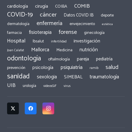
COMIB
cirugía
cardiología
COIBA
COVID-19
cáncer
Datos COVID IB
deporte
enfermería
dermatología
envejecimiento
estética
forense
fisioterapia
ginecología
farmacia
Hospital
investigación
Ibsalut
infertilidad
Mallorca
nutrición
Medicina
Joan Calafat
odontología
pareja
pediatría
oftalmología
salud
psiquiatría
psicología
prevención
ramib
sanidad
traumatología
sexologia
SIMEBAL
UIB
urología
videosSiF
virus