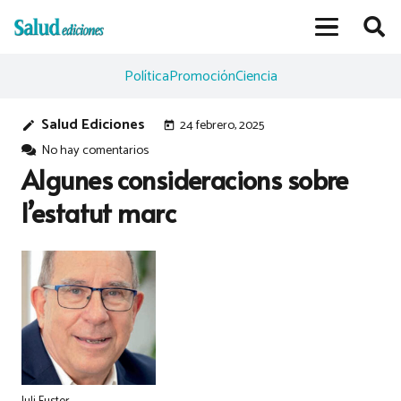
Política
Promoción
Ciencia
Salud Ediciones
24 febrero, 2025
edit
today
No hay comentarios
Algunes consideracions sobre
l’estatut marc