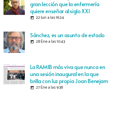
gran lección que la enfermería
quiere enseñar al siglo XXI
22 Jun a las 16:24
today
Sánchez, es un asunto de estado
28 Ene a las 10:43
today
La RAMIB más viva que nunca en
una sesión inaugural en la que
brilla con luz propia Joan Benejam
27 Ene a las 9:38
today