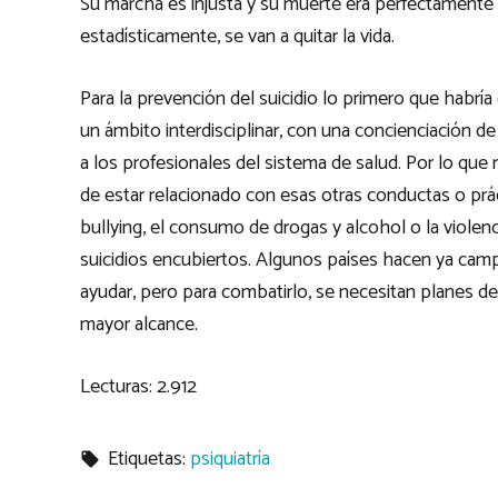
Su marcha es injusta y su muerte era perfectamente e
estadísticamente, se van a quitar la vida.
Para la prevención del suicidio lo primero que habría
un ámbito interdisciplinar, con una concienciación de 
a los profesionales del sistema de salud. Por lo que
de estar relacionado con esas otras conductas o prá
bullying, el consumo de drogas y alcohol o la violen
suicidios encubiertos. Algunos países hacen ya cam
ayudar, pero para combatirlo, se necesitan planes d
mayor alcance.
Lecturas:
2.912
Etiquetas:
psiquiatría
local_offer