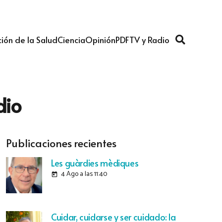
ión de la Salud
Ciencia
Opinión
PDF
TV y Radio
dio
Publicaciones recientes
Les guàrdies mèdiques
4 Ago a las 11:40
today
Cuidar, cuidarse y ser cuidado: la