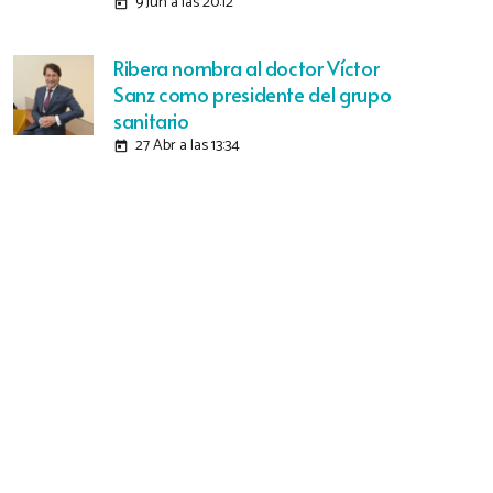
9 Jun a las 20:12
today
Ribera nombra al doctor Víctor
Sanz como presidente del grupo
sanitario
27 Abr a las 13:34
today