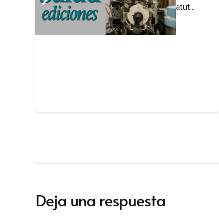
damunt la taula una revisió de l’estatut…
Deja una respuesta