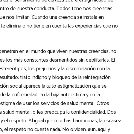
a es el sentimiento de certeza sobre el significado de
entro de nuestra conducta. Todos tenemos creencias
e nos limitan. Cuando una creencia se instala en
te elimina o no tiene en cuenta las experiencias que no
penetran en el mundo que viven nuestras creencias, no
rles los más constantes desmentidos sin debilitarlas. El
stereotipos, los prejuicios y la discriminación con la
 Resultado: trato indigno y bloqueo de la reintegración
zación social aparece la auto estigmatización que se
 de la enfermedad, en la baja autoestima y en la
stigma de usar los servicios de salud mental. Otros
salud mental, o les preocupa la confidencialidad. Dos
ia y el respeto. Al igual que muchas hambrunas, la escasez
, el respeto no cuesta nada. No olviden: aun, aquí y