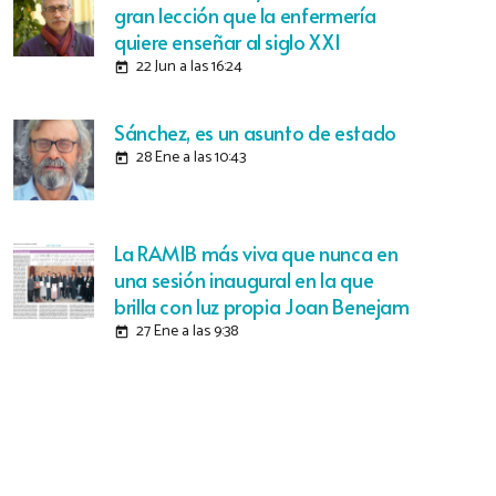
gran lección que la enfermería
quiere enseñar al siglo XXI
22 Jun a las 16:24
today
Sánchez, es un asunto de estado
28 Ene a las 10:43
today
La RAMIB más viva que nunca en
una sesión inaugural en la que
brilla con luz propia Joan Benejam
27 Ene a las 9:38
today