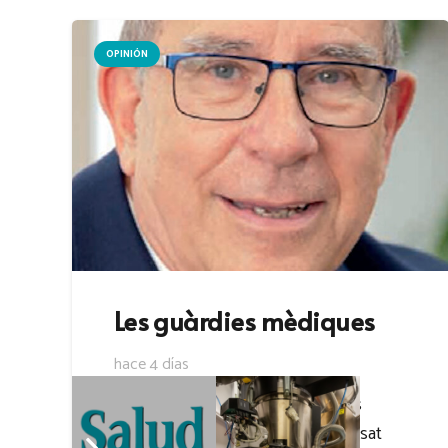
OPINIÓN
Les guàrdies mèdiques
hace 4 días
Juli FusterMetge de família Com és
sabut, el Ministeri de Sanitat ha posat