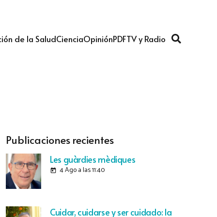
ión de la Salud
Ciencia
Opinión
PDF
TV y Radio
Publicaciones recientes
Les guàrdies mèdiques
4 Ago a las 11:40
today
Cuidar, cuidarse y ser cuidado: la