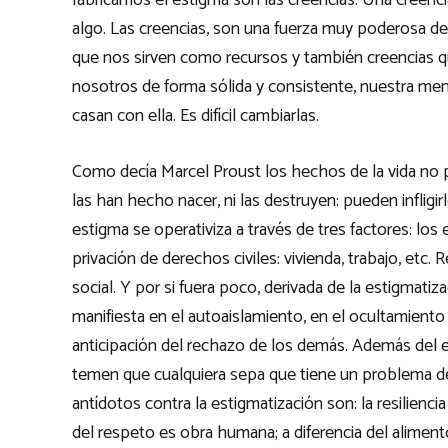
fabricamos el estigma son las creencias. Una creenci
algo. Las creencias, son una fuerza muy poderosa d
que nos sirven como recursos y también creencias qu
nosotros de forma sólida y consistente, nuestra men
casan con ella. Es difícil cambiarlas.
Como decía Marcel Proust los hechos de la vida no 
las han hecho nacer, ni las destruyen: pueden infligi
estigma se operativiza a través de tres factores: los e
privación de derechos civiles: vivienda, trabajo, etc.
social. Y por si fuera poco, derivada de la estigmati
manifiesta en el autoaislamiento, en el ocultamiento
anticipación del rechazo de los demás. Además del e
temen que cualquiera sepa que tiene un problema de 
antídotos contra la estigmatización son: la resilienc
del respeto es obra humana; a diferencia del alimento