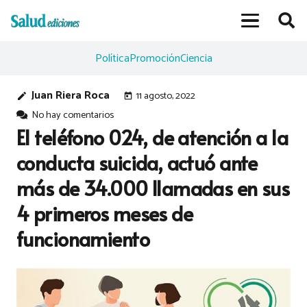
Política
Promoción
Ciencia
Juan Riera Roca
11 agosto, 2022
edit
today
No hay comentarios
El teléfono 024, de atención a la
conducta suicida, actuó ante
más de 34.000 llamadas en sus
4 primeros meses de
funcionamiento