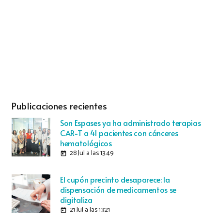
Publicaciones recientes
Son Espases ya ha administrado terapias
CAR-T a 41 pacientes con cánceres
hematológicos
28 Jul a las 13:49
today
El cupón precinto desaparece: la
dispensación de medicamentos se
digitaliza
21 Jul a las 13:21
today