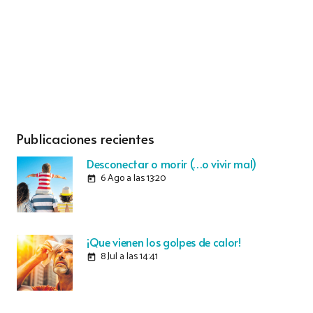
Publicaciones recientes
Desconectar o morir (…o vivir mal)
6 Ago a las 13:20
today
¡Que vienen los golpes de calor!
8 Jul a las 14:41
today