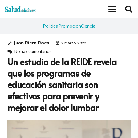
Política
Promoción
Ciencia
Juan Riera Roca
2 marzo, 2022
edit
today
No hay comentarios
Un estudio de la REIDE revela
que los programas de
educación sanitaria son
efectivos para prevenir y
mejorar el dolor lumbar