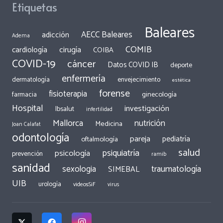
Etiquetas
Baleares
AECC Baleares
adicción
Adema
COMIB
cirugía
cardiología
COIBA
COVID-19
cáncer
Datos COVID IB
deporte
enfermería
dermatología
envejecimiento
estética
forense
fisioterapia
ginecología
farmacia
Hospital
investigación
Ibsalut
infertilidad
Mallorca
nutrición
Medicina
Joan Calafat
odontología
pareja
pediatría
oftalmología
salud
psiquiatría
psicología
prevención
ramib
sanidad
traumatología
sexologia
SIMEBAL
UIB
urología
videosSiF
virus