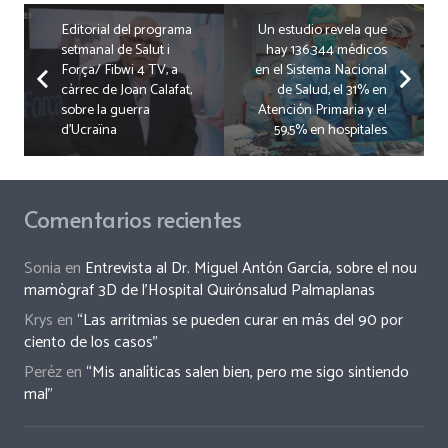
Editorial del programa
Un estudio revela que
setmanal de Salut i
hay 136.344 médicos
Força/ Fibwi 4 TV, a
en el Sistema Nacional
càrrec de Joan Calafat,
de Salud, el 31% en
sobre la guerra
Atención Primaria y el
d’Ucraïna
59,5% en hospitales
Comentarios recientes
Sonia
en
Entrevista al Dr. Miguel Antón García, sobre el nou
mamògraf 3D de l’Hospital Quirónsalud Palmaplanas
Krys
en
“Las arritmias se pueden curar en más del 90 por
ciento de los casos”
Peréz
en
“Mis analíticas salen bien, pero me sigo sintiendo
mal”