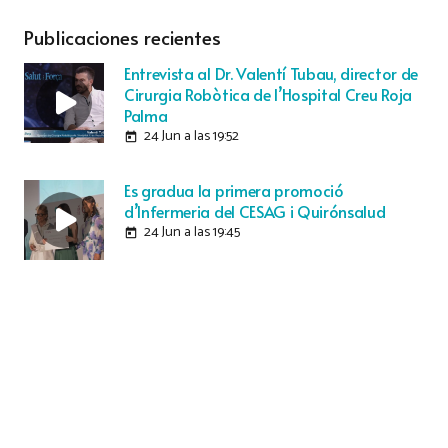
Publicaciones recientes
Entrevista al Dr. Valentí Tubau, director de
Cirurgia Robòtica de l’Hospital Creu Roja
Palma
24 Jun a las 19:52
today
Es gradua la primera promoció
d’Infermeria del CESAG i Quirónsalud
24 Jun a las 19:45
today