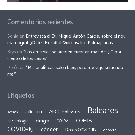
Comentarios recientes
Sonia
en
Entrevista al Dr. Miguel Antón García, sobre el nou
mamògraf 3D de l’Hospital Quirónsalud Palmaplanas
Krys
en
“Las arritmias se pueden curar en más del 90 por
ciento de los casos”
Peréz
en
“Mis analíticas salen bien, pero me sigo sintiendo
mal”
Etiquetas
Baleares
AECC Baleares
adicción
Adema
COMIB
cirugía
cardiología
COIBA
COVID-19
cáncer
Datos COVID IB
deporte