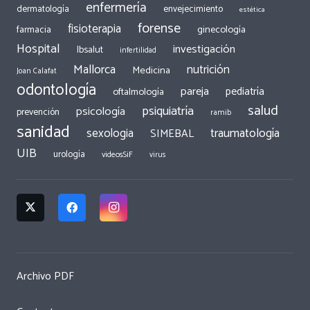
enfermería
dermatología
envejecimiento
estética
forense
fisioterapia
ginecología
farmacia
Hospital
investigación
Ibsalut
infertilidad
Mallorca
nutrición
Medicina
Joan Calafat
odontología
pareja
pediatría
oftalmología
salud
psiquiatría
psicología
prevención
ramib
sanidad
traumatología
sexologia
SIMEBAL
UIB
urología
videosSiF
virus
Archivo PDF