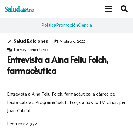
Política
Promoción
Ciencia
Salud Ediciones
9 febrero, 2022
edit
today
No hay comentarios
Entrevista a Aina Feliu Folch,
farmacèutica
Entrevista a Aina Feliu Folch, farmacèutica, a càrrec de
Laura Calafat. Programa Salut i Força a fibwi 4 TV, dirigit per
Joan Calafat.
Lecturas:
4.972