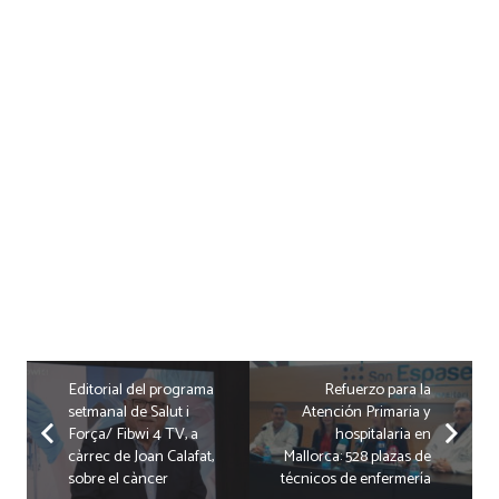
Editorial del programa
Refuerzo para la
setmanal de Salut i
Atención Primaria y
Força/ Fibwi 4 TV, a
hospitalaria en
càrrec de Joan Calafat,
Mallorca: 528 plazas de
sobre el càncer
técnicos de enfermería