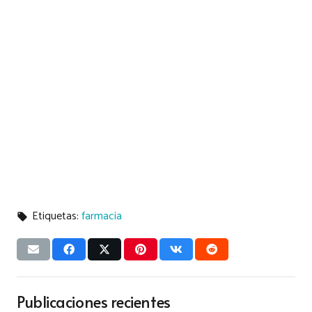
Etiquetas:
farmacia
local_offer
Publicaciones recientes