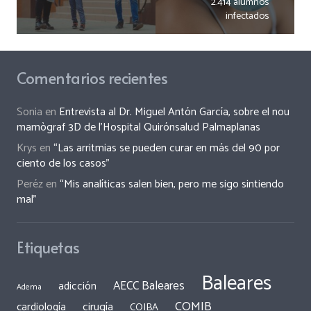
2.414 alumnos
infectados
Comentarios recientes
Sonia
en
Entrevista al Dr. Miguel Antón García, sobre el nou
mamògraf 3D de l’Hospital Quirónsalud Palmaplanas
Krys
en
“Las arritmias se pueden curar en más del 90 por
ciento de los casos”
Peréz
en
“Mis analíticas salen bien, pero me sigo sintiendo
mal”
Etiquetas
Baleares
AECC Baleares
adicción
Adema
COMIB
cirugía
cardiología
COIBA