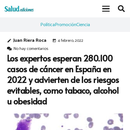
Política
Promoción
Ciencia
Juan Riera Roca
4 febrero, 2022
edit
today
No hay comentarios
Los expertos esperan 280.100
casos de cáncer en España en
2022 y advierten de los riesgos
evitables, como tabaco, alcohol
u obesidad