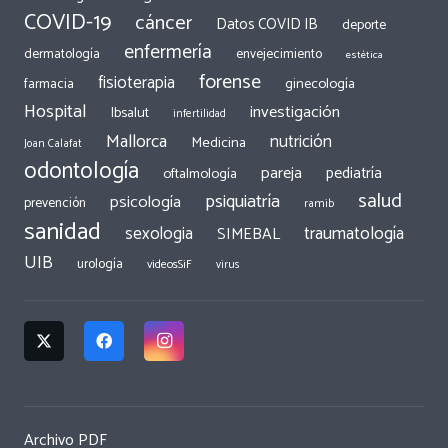
COVID-19
cáncer
Datos COVID IB
deporte
enfermería
dermatología
envejecimiento
estética
forense
fisioterapia
ginecología
farmacia
Hospital
investigación
Ibsalut
infertilidad
Mallorca
nutrición
Medicina
Joan Calafat
odontología
pareja
pediatría
oftalmología
salud
psiquiatría
psicología
prevención
ramib
sanidad
traumatología
sexologia
SIMEBAL
UIB
urología
videosSiF
virus
Archivo PDF