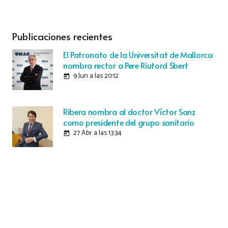
Publicaciones recientes
El Patronato de la Universitat de Mallorca
nombra rector a Pere Riutord Sbert
9 Jun a las 20:12
today
Ribera nombra al doctor Víctor Sanz
como presidente del grupo sanitario
27 Abr a las 13:34
today