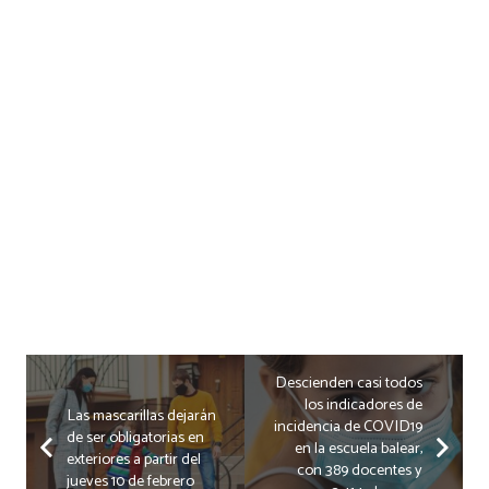
Descienden casi todos
los indicadores de
Las mascarillas dejarán
incidencia de COVID19
de ser obligatorias en
en la escuela balear,
exteriores a partir del
con 389 docentes y
jueves 10 de febrero