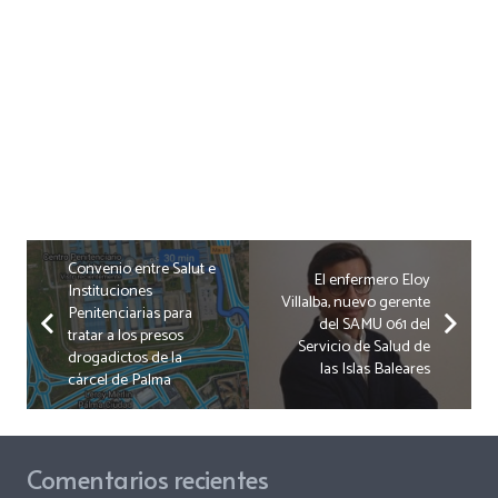
Convenio entre Salut e
El enfermero Eloy
Instituciones
Villalba, nuevo gerente
Penitenciarias para
del SAMU 061 del
tratar a los presos
Servicio de Salud de
drogadictos de la
las Islas Baleares
cárcel de Palma
Comentarios recientes