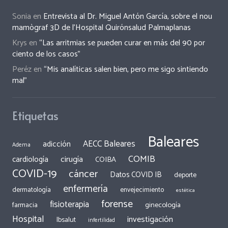
Sonia
en
Entrevista al Dr. Miguel Antón García, sobre el nou
mamògraf 3D de l’Hospital Quirónsalud Palmaplanas
Krys
en
“Las arritmias se pueden curar en más del 90 por
ciento de los casos”
Peréz
en
“Mis analíticas salen bien, pero me sigo sintiendo
mal”
Etiquetas
Baleares
AECC Baleares
adicción
Adema
COMIB
cirugía
cardiología
COIBA
COVID-19
cáncer
Datos COVID IB
deporte
enfermería
dermatología
envejecimiento
estética
forense
fisioterapia
ginecología
farmacia
Hospital
investigación
Ibsalut
infertilidad