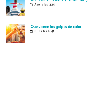
Ayer a las 13:20
today
¡Que vienen los golpes de calor!
8 Jul a las 14:41
today