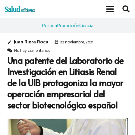
Política
Promoción
Ciencia
Juan Riera Roca
22 noviembre, 2021
edit
today
No hay comentarios
Una patente del Laboratorio de
Investigación en Litiasis Renal
de la UIB protagoniza la mayor
operación empresarial del
sector biotecnológico español