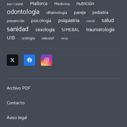
Mallorca
nutrición
Medicina
Joan Calafat
odontología
pareja
pediatría
oftalmología
salud
psiquiatría
psicología
prevención
ramib
sanidad
traumatología
sexologia
SIMEBAL
UIB
urología
videosSiF
virus
Archivo PDF
Contacto
Aviso legal