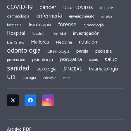
COVID-19
cáncer
Datos COVID IB
deporte
enfermería
dermatología
envejecimiento
estética
forense
fisioterapia
ginecología
farmacia
Hospital
investigación
Ibsalut
infertilidad
Mallorca
nutrición
Medicina
Joan Calafat
odontología
pareja
pediatría
oftalmología
salud
psiquiatría
psicología
prevención
ramib
sanidad
traumatología
sexologia
SIMEBAL
UIB
urología
videosSiF
virus
Archivo PDF