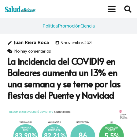
Política
Promoción
Ciencia
Juan Riera Roca
5 noviembre, 2021
edit
today
No hay comentarios
La incidencia del COVID19 en
Baleares aumenta un 13% en
una semana y se teme por las
fiestas del Puente y Navidad