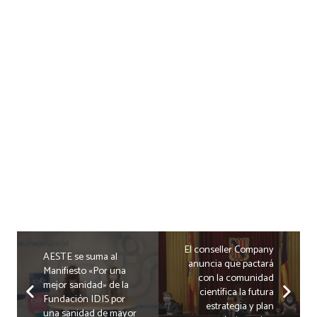
El conseller Company
AESTE se suma al
anuncia que pactará
Manifiesto «Por una
con la comunidad
mejor sanidad» de la
científica la futura
Fundación IDIS por
estrategia y plan
una sanidad de mayor