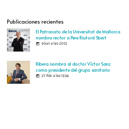
Publicaciones recientes
El Patronato de la Universitat de Mallorca
nombra rector a Pere Riutord Sbert
9 Jun a las 20:12
today
Ribera nombra al doctor Víctor Sanz
como presidente del grupo sanitario
27 Abr a las 13:34
today