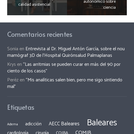
autonómico sobre
calidad asistencial
ciencia
Comentarios recientes
Sonia
en
Entrevista al Dr. Miguel Antón García, sobre el nou
mamògraf 3D de l’Hospital Quirónsalud Palmaplanas
Krys
en
“Las arritmias se pueden curar en más del 90 por
ciento de los casos”
Peréz
en
“Mis analíticas salen bien, pero me sigo sintiendo
mal”
Etiquetas
Baleares
AECC Baleares
adicción
Adema
COMIB
cirugía
cardiología
COIBA