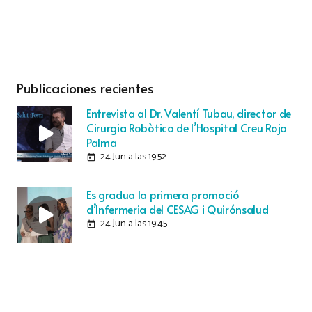
Publicaciones recientes
Entrevista al Dr. Valentí Tubau, director de
Cirurgia Robòtica de l’Hospital Creu Roja
Palma
24 Jun a las 19:52
today
Es gradua la primera promoció
d’Infermeria del CESAG i Quirónsalud
24 Jun a las 19:45
today