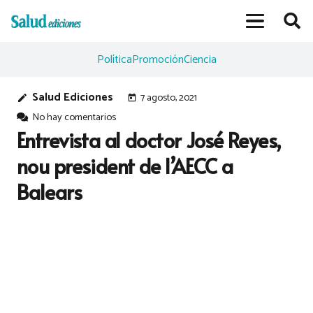
Política
Promoción
Ciencia
Salud Ediciones
7 agosto, 2021
edit
today
No hay comentarios
Entrevista al doctor José Reyes,
nou president de l’AECC a
Balears