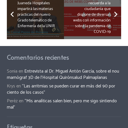
Juaneda Hospitales
recuerda a la
impartirá las materias
ciudadanía que
prácticas del nuevo
dispone de diversas
Grado telemático de
webs con información
Enfermería de la UNIR
sobre la pandemia de
COVID-19
Comentarios recientes
Sonia
en
Entrevista al Dr. Miguel Antón García, sobre el nou
mamògraf 3D de l’Hospital Quirónsalud Palmaplanas
Krys
en
“Las arritmias se pueden curar en más del 90 por
ciento de los casos”
Peréz
en
“Mis analíticas salen bien, pero me sigo sintiendo
mal”
Etiquetas