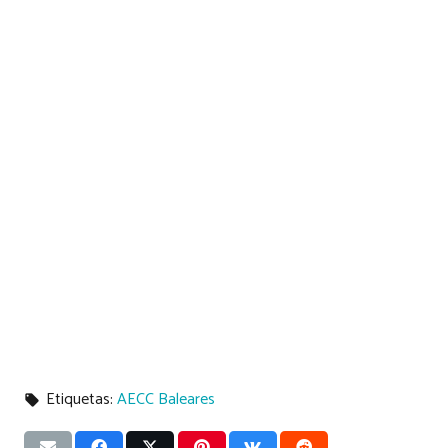
Etiquetas:
AECC Baleares
local_offer