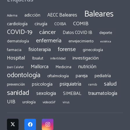
Baleares
AECC Baleares
adicción
Adema
COMIB
cirugía
cardiología
COIBA
COVID-19
cáncer
Datos COVID IB
deporte
enfermería
dermatología
envejecimiento
estética
forense
fisioterapia
ginecología
farmacia
Hospital
investigación
Ibsalut
infertilidad
Mallorca
nutrición
Medicina
Joan Calafat
odontología
pareja
pediatría
oftalmología
salud
psiquiatría
psicología
prevención
ramib
sanidad
traumatología
sexologia
SIMEBAL
UIB
urología
videosSiF
virus