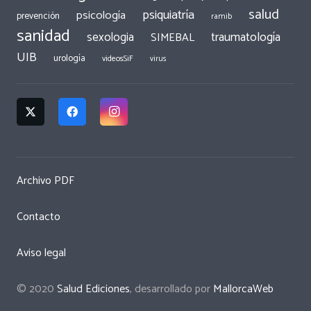
salud
psiquiatría
psicología
prevención
ramib
sanidad
traumatología
sexologia
SIMEBAL
UIB
urología
videosSiF
virus
Archivo PDF
Contacto
Aviso legal
© 2020
Salud Ediciones
, desarrollado por
MallorcaWeb