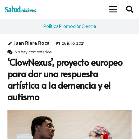
Política
Promoción
Ciencia
Juan Riera Roca
26 julio, 2021
edit
today
No hay comentarios
‘ClowNexus’, proyecto europeo
para dar una respuesta
artística a la demencia y el
autismo