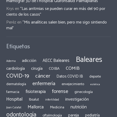
mamògraf 3D de l’Hospital Quirónsalud Palmaplanas
Krys
en
“Las arritmias se pueden curar en más del 90 por
ciento de los casos”
Peréz
en
“Mis analíticas salen bien, pero me sigo sintiendo
mal”
Etiquetas
Baleares
AECC Baleares
adicción
Adema
COMIB
cirugía
cardiología
COIBA
COVID-19
cáncer
Datos COVID IB
deporte
enfermería
dermatología
envejecimiento
estética
forense
fisioterapia
ginecología
farmacia
Hospital
investigación
Ibsalut
infertilidad
Mallorca
nutrición
Medicina
Joan Calafat
odontología
pareja
pediatría
oftalmología