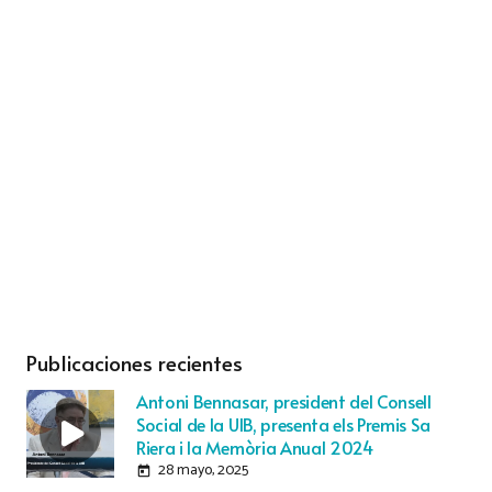
Publicaciones recientes
Antoni Bennasar, president del Consell
Social de la UIB, presenta els Premis Sa
Riera i la Memòria Anual 2024
28 mayo, 2025
today