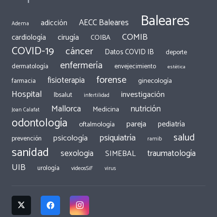
Baleares
AECC Baleares
adicción
Adema
COMIB
cirugía
cardiología
COIBA
COVID-19
cáncer
Datos COVID IB
deporte
enfermería
dermatología
envejecimiento
estética
forense
fisioterapia
ginecología
farmacia
Hospital
investigación
Ibsalut
infertilidad
Mallorca
nutrición
Medicina
Joan Calafat
odontología
pareja
pediatría
oftalmología
salud
psiquiatría
psicología
prevención
ramib
sanidad
traumatología
sexologia
SIMEBAL
UIB
urología
videosSiF
virus