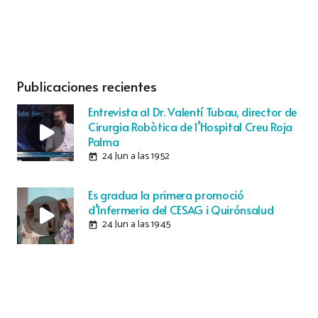
Publicaciones recientes
Entrevista al Dr. Valentí Tubau, director de
Cirurgia Robòtica de l’Hospital Creu Roja
Palma
24 Jun a las 19:52
today
Es gradua la primera promoció
d’Infermeria del CESAG i Quirónsalud
24 Jun a las 19:45
today