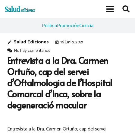
Política
Promoción
Ciencia
Salud Ediciones
16 junio, 2021
edit
today
No hay comentarios
Entrevista a la Dra. Carmen
Ortuño, cap del servei
d’Oftalmologia de l’Hospital
Comarcal d’Inca, sobre la
degeneració macular
Entrevista a la Dra. Carmen Ortuño, cap del servei