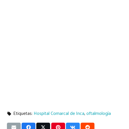
Etiquetas:
Hospital Comarcal de Inca
,
oftalmología
local_offer