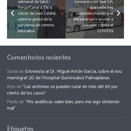
setmanal de Salut i
convenio con Seat S.A.
Força/Canal 4 TV, a
que cede tres
càrrec de Joan Calafat,
unidades móviles y el
sobre la gestió de la
personal para ayudar a
pandèmia als centres
vacunar contra el
educatius.
COVID19
Comentarios recientes
Sonia
en
Entrevista al Dr. Miguel Antón García, sobre el nou
mamògraf 3D de l’Hospital Quirónsalud Palmaplanas
Krys
en
“Las arritmias se pueden curar en más del 90 por
ciento de los casos”
Peréz
en
“Mis analíticas salen bien, pero me sigo sintiendo
mal”
Etiquetas