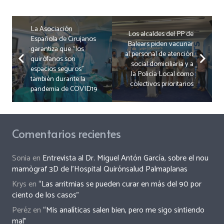
La Asociación
Los alcaldes del PP de
Española de Cirujanos
Balears piden vacunar
garantiza que “los
al personal de atención
quirófanos son
social domiciliaria y a
espacios seguros”
la Policía Local como
también durante la
colectivos prioritarios
pandemia de COVID19
Comentarios recientes
Sonia
en
Entrevista al Dr. Miguel Antón García, sobre el nou
mamògraf 3D de l’Hospital Quirónsalud Palmaplanas
Krys
en
“Las arritmias se pueden curar en más del 90 por
ciento de los casos”
Peréz
en
“Mis analíticas salen bien, pero me sigo sintiendo
mal”