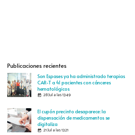
Publicaciones recientes
Son Espases ya ha administrado terapias
CAR-T a 41 pacientes con cánceres
hematológicos
28 Jul a las 13:49
today
El cupón precinto desaparece: la
dispensación de medicamentos se
digitaliza
21 Jul a las 13:21
today