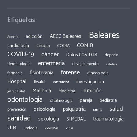
Etiquetas
Baleares
AECC Baleares
adicción
Adema
COMIB
cirugía
cardiología
COIBA
COVID-19
cáncer
Datos COVID IB
deporte
enfermería
dermatología
envejecimiento
estética
forense
fisioterapia
ginecología
farmacia
Hospital
investigación
Ibsalut
infertilidad
Mallorca
nutrición
Medicina
Joan Calafat
odontología
pareja
pediatría
oftalmología
salud
psiquiatría
psicología
prevención
ramib
sanidad
traumatología
sexologia
SIMEBAL
UIB
urología
videosSiF
virus