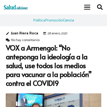
Política
Promoción
Ciencia
Juan Riera Roca
28 enero, 2021
edit
today
No hay comentarios
VOX a Armengol: “No
anteponga la ideología a la
salud, use todos los medios
para vacunar a la población”
contra el COVID19