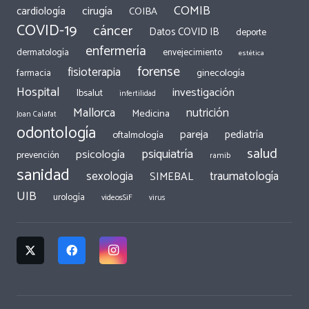
COMIB
cirugía
cardiología
COIBA
COVID-19
cáncer
Datos COVID IB
deporte
enfermería
dermatología
envejecimiento
estética
forense
fisioterapia
ginecología
farmacia
Hospital
investigación
Ibsalut
infertilidad
Mallorca
nutrición
Medicina
Joan Calafat
odontología
pareja
pediatría
oftalmología
salud
psiquiatría
psicología
prevención
ramib
sanidad
traumatología
sexologia
SIMEBAL
UIB
urología
videosSiF
virus