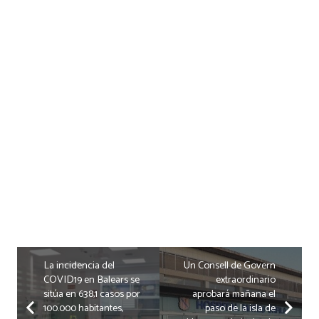
La incidencia del
Un Consell de Govern
COVID19 en Balears se
extraordinario
sitúa en 638,1 casos por
aprobará mañana el
100.000 habitantes,
paso de la isla de