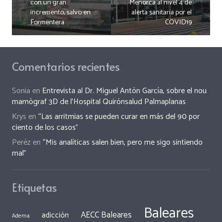
con un gran
Menorca al nivel 4 de
incremento, salvo en
alerta sanitaria por el
Formentera
COVID19
Comentarios recientes
Sonia
en
Entrevista al Dr. Miguel Antón García, sobre el nou
mamògraf 3D de l’Hospital Quirónsalud Palmaplanas
Krys
en
“Las arritmias se pueden curar en más del 90 por
ciento de los casos”
Peréz
en
“Mis analíticas salen bien, pero me sigo sintiendo
mal”
Etiquetas
Baleares
AECC Baleares
adicción
Adema