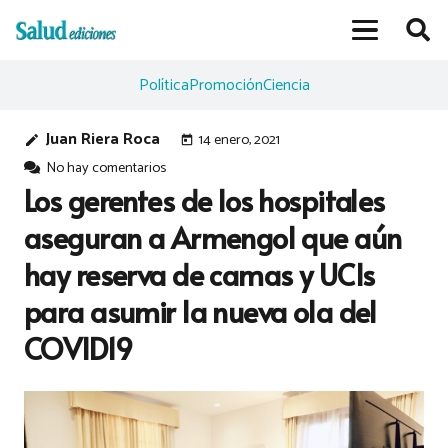
Política
Promoción
Ciencia
Juan Riera Roca
14 enero, 2021
edit
today
No hay comentarios
Los gerentes de los hospitales
aseguran a Armengol que aún
hay reserva de camas y UCIs
para asumir la nueva ola del
COVID19