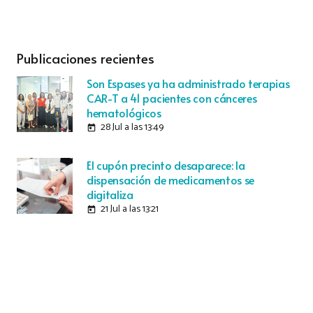
Publicaciones recientes
Son Espases ya ha administrado terapias
CAR-T a 41 pacientes con cánceres
hematológicos
28 Jul a las 13:49
today
El cupón precinto desaparece: la
dispensación de medicamentos se
digitaliza
21 Jul a las 13:21
today