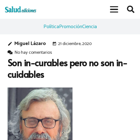
Política
Promoción
Ciencia
Miguel Lázaro
21 diciembre, 2020
edit
today
No hay comentarios
Son in-curables pero no son in-
cuidables