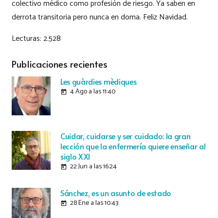
colectivo médico como profesión de riesgo. Ya saben en
derrota transitoria pero nunca en doma. Feliz Navidad.
Lecturas:
2.528
Publicaciones recientes
Les guàrdies mèdiques
4 Ago a las 11:40
today
Cuidar, cuidarse y ser cuidado: la gran
lección que la enfermería quiere enseñar al
siglo XXI
22 Jun a las 16:24
today
Sánchez, es un asunto de estado
28 Ene a las 10:43
today