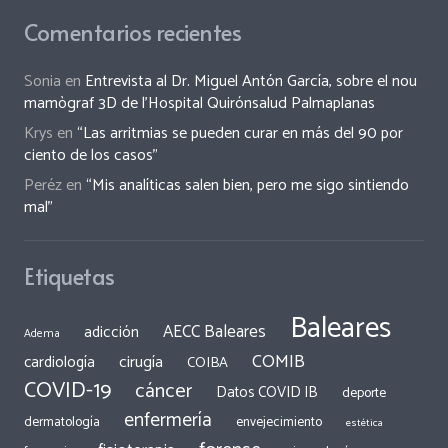
Comentarios recientes
Sonia
en
Entrevista al Dr. Miguel Antón García, sobre el nou
mamògraf 3D de l’Hospital Quirónsalud Palmaplanas
Krys
en
“Las arritmias se pueden curar en más del 90 por
ciento de los casos”
Peréz
en
“Mis analíticas salen bien, pero me sigo sintiendo
mal”
Etiquetas
Baleares
AECC Baleares
adicción
Adema
COMIB
cirugía
cardiología
COIBA
COVID-19
cáncer
Datos COVID IB
deporte
enfermería
dermatología
envejecimiento
estética