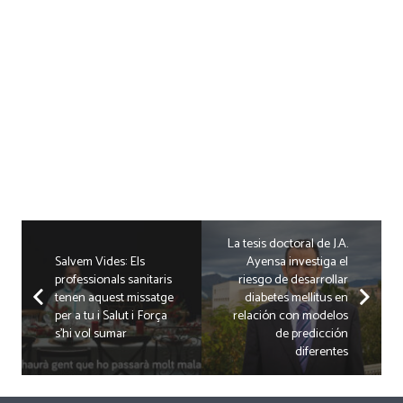
La tesis doctoral de J.A.
Salvem Vides: Els
Ayensa investiga el
professionals sanitaris
riesgo de desarrollar
tenen aquest missatge
diabetes mellitus en
per a tu i Salut i Força
relación con modelos
s’hi vol sumar
de predicción
diferentes