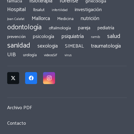
forense
fisioterapia
ginecología
farmacia
Hospital
investigación
Ibsalut
infertilidad
Mallorca
nutrición
Medicina
Joan Calafat
odontología
pareja
pediatría
oftalmología
salud
psiquiatría
psicología
prevención
ramib
sanidad
traumatología
sexologia
SIMEBAL
UIB
urología
videosSiF
virus
Archivo PDF
Contacto