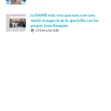
La RAMIB más viva que nunca en una
sesión inaugural en la que brilla con luz
propia Joan Benejam
27 Ene a las 9:38
today