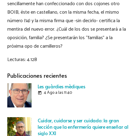
sencillamente han confeccionado con dos cojones otro
BOIB, éste en castellano, con la misma fecha, el mismo
número (14) y la misma firma que -sin decirlo- certifica la
mentira del nuevo error. ¿Cuál de los dos se presentará a la
oposición, familia? ¿Se presentarán los “familias” a la
próxima opo de camilleros?
Lecturas:
4.128
Publicaciones recientes
Les guàrdies mèdiques
4 Ago a las 11:40
today
Cuidar, cuidarse y ser cuidado: la gran
lección que la enfermería quiere enseñar al
siglo XXI