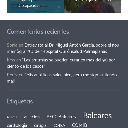
Empleo y la
todo lo que hacemos
Discapacidad
Comentarios recientes
Sonia
en
Entrevista al Dr. Miguel Antón García, sobre el nou
mamògraf 3D de l’Hospital Quirónsalud Palmaplanas
Krys
en
“Las arritmias se pueden curar en más del 90 por
ciento de los casos”
Peréz
en
“Mis analíticas salen bien, pero me sigo sintiendo
mal”
Etiquetas
Baleares
AECC Baleares
adicción
Adema
COMIB
cirugía
cardiología
COIBA