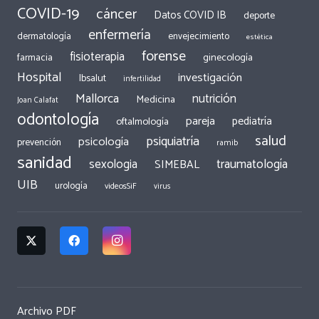
COVID-19
cáncer
Datos COVID IB
deporte
enfermería
dermatología
envejecimiento
estética
forense
fisioterapia
ginecología
farmacia
Hospital
investigación
Ibsalut
infertilidad
Mallorca
nutrición
Medicina
Joan Calafat
odontología
pareja
pediatría
oftalmología
salud
psiquiatría
psicología
prevención
ramib
sanidad
traumatología
sexologia
SIMEBAL
UIB
urología
videosSiF
virus
Archivo PDF