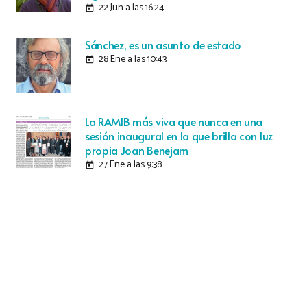
22 Jun a las 16:24
today
Sánchez, es un asunto de estado
28 Ene a las 10:43
today
La RAMIB más viva que nunca en una
sesión inaugural en la que brilla con luz
propia Joan Benejam
27 Ene a las 9:38
today