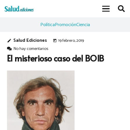
Política
Promoción
Ciencia
Salud Ediciones
19 febrero, 2019
edit
today
No hay comentarios
El misterioso caso del BOIB