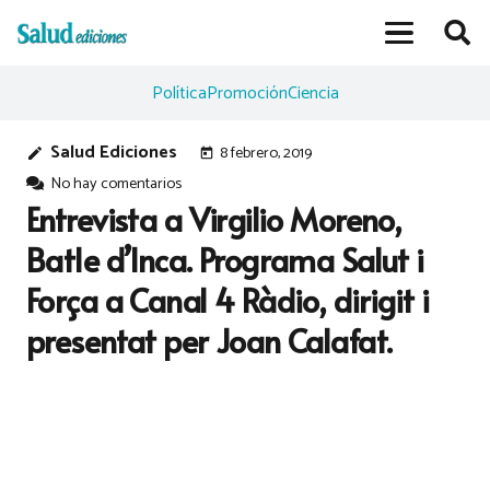
Política
Promoción
Ciencia
Salud Ediciones
8 febrero, 2019
edit
today
No hay comentarios
Entrevista a Virgilio Moreno,
Batle d’Inca. Programa Salut i
Força a Canal 4 Ràdio, dirigit i
presentat per Joan Calafat.