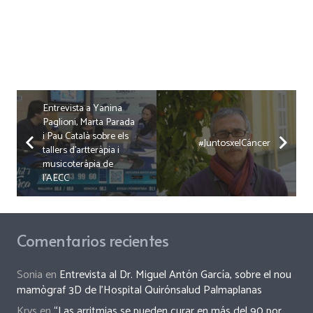
Entrevista a Yanina
Paglioni, Marta Parada
i Pau Català sobre els
#JuntosxelCáncer
tallers d’artteràpia i
musicoteràpia de
l’AECC
Comentarios recientes
Sonia
en
Entrevista al Dr. Miguel Antón García, sobre el nou
mamògraf 3D de l’Hospital Quirónsalud Palmaplanas
Krys
en
“Las arritmias se pueden curar en más del 90 por