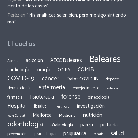
ciento de los casos”
Peréz
en
“Mis analíticas salen bien, pero me sigo sintiendo
mal”
Etiquetas
Baleares
AECC Baleares
adicción
Adema
COMIB
cirugía
cardiología
COIBA
COVID-19
cáncer
Datos COVID IB
deporte
enfermería
dermatología
envejecimiento
estética
forense
fisioterapia
ginecología
farmacia
Hospital
investigación
Ibsalut
infertilidad
Mallorca
nutrición
Medicina
Joan Calafat
odontología
pareja
pediatría
oftalmología
salud
psiquiatría
psicología
prevención
ramib