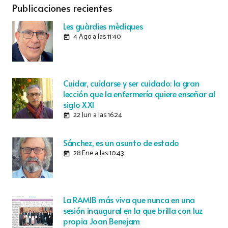
Publicaciones recientes
Les guàrdies mèdiques
4 Ago a las 11:40
today
Cuidar, cuidarse y ser cuidado: la gran
lección que la enfermería quiere enseñar al
siglo XXI
22 Jun a las 16:24
today
Sánchez, es un asunto de estado
28 Ene a las 10:43
today
La RAMIB más viva que nunca en una
sesión inaugural en la que brilla con luz
propia Joan Benejam