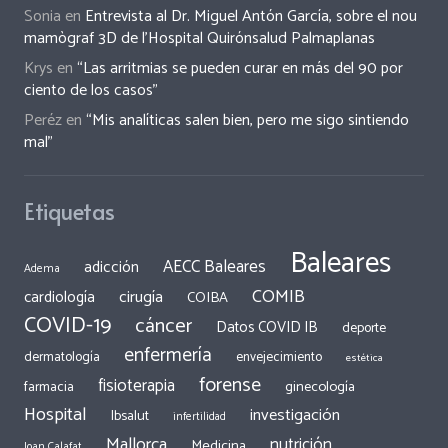
Sonia
en
Entrevista al Dr. Miguel Antón García, sobre el nou
mamògraf 3D de l’Hospital Quirónsalud Palmaplanas
Krys
en
“Las arritmias se pueden curar en más del 90 por
ciento de los casos”
Peréz
en
“Mis analíticas salen bien, pero me sigo sintiendo
mal”
Etiquetas
Baleares
AECC Baleares
adicción
Adema
COMIB
cirugía
cardiología
COIBA
COVID-19
cáncer
Datos COVID IB
deporte
enfermería
dermatología
envejecimiento
estética
forense
fisioterapia
ginecología
farmacia
Hospital
investigación
Ibsalut
infertilidad
Mallorca
nutrición
Medicina
Joan Calafat