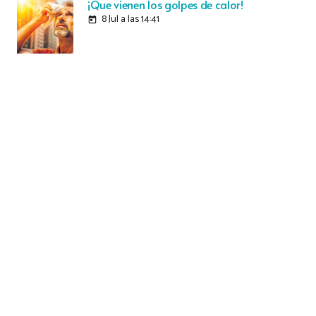
¡Que vienen los golpes de calor!
8 Jul a las 14:41
today