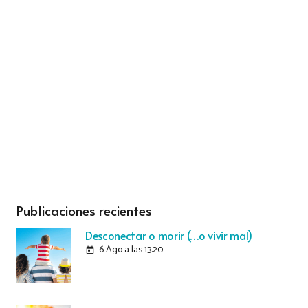
Publicaciones recientes
Desconectar o morir (…o vivir mal)
6 Ago a las 13:20
today