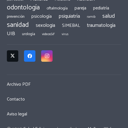
odontología
pareja
pediatría
oftalmología
salud
psiquiatría
psicología
prevención
ramib
sanidad
traumatología
sexologia
SIMEBAL
UIB
urología
videosSiF
virus
Archivo PDF
Contacto
Aviso legal