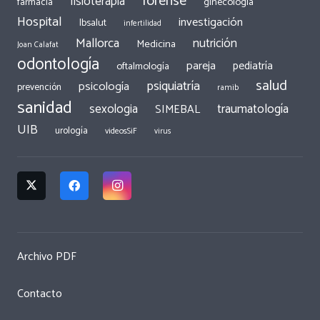
forense
fisioterapia
ginecología
farmacia
Hospital
investigación
Ibsalut
infertilidad
Mallorca
nutrición
Medicina
Joan Calafat
odontología
pareja
pediatría
oftalmología
salud
psiquiatría
psicología
prevención
ramib
sanidad
traumatología
sexologia
SIMEBAL
UIB
urología
videosSiF
virus
Archivo PDF
Contacto