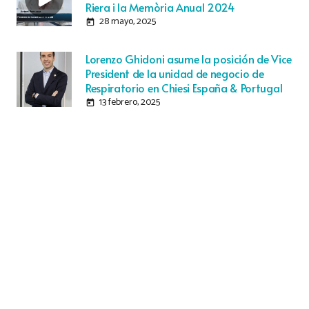
Riera i la Memòria Anual 2024
28 mayo, 2025
today
Lorenzo Ghidoni asume la posición de Vice
President de la unidad de negocio de
Respiratorio en Chiesi España & Portugal
13 febrero, 2025
today