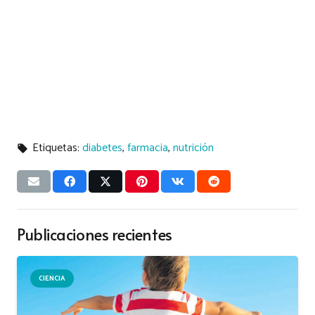
Etiquetas:
diabetes
,
farmacia
,
nutrición
local_offer
Publicaciones recientes
CIENCIA