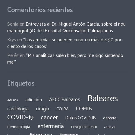
Comentarios recientes
Sonia
en
Entrevista al Dr. Miguel Antón García, sobre el nou
mamògraf 3D de l’Hospital Quirónsalud Palmaplanas
Krys
en
“Las arritmias se pueden curar en más del 90 por
ciento de los casos”
Peréz
en
“Mis analíticas salen bien, pero me sigo sintiendo
mal”
Etiquetas
Baleares
AECC Baleares
adicción
Adema
COMIB
cirugía
cardiología
COIBA
COVID-19
cáncer
Datos COVID IB
deporte
enfermería
dermatología
envejecimiento
estética