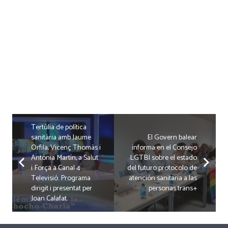
Tertúlia de política
sanitària amb Jaume
El Govern balear
Orfila, Vicenç Thomàs i
informa en el Consejo
Antònia Martín, a Salut
LGTBI sobre el estado
i Força a Canal 4
del futuro protocolo de
Televisió. Programa
atención sanitaria a las
dirigit i presentat per
personas trans+
Joan Calafat.