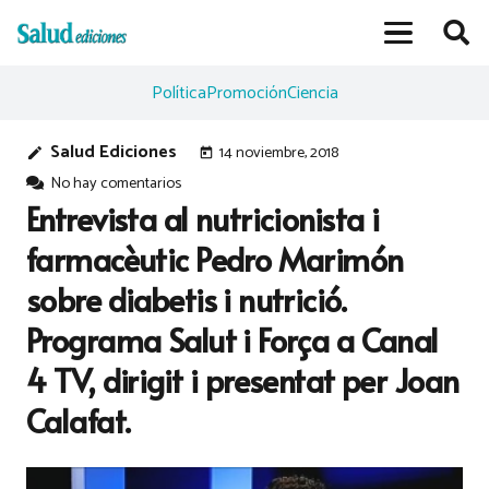
Política
Promoción
Ciencia
Salud Ediciones
14 noviembre, 2018
edit
today
No hay comentarios
Entrevista al nutricionista i
farmacèutic Pedro Marimón
sobre diabetis i nutrició.
Programa Salut i Força a Canal
4 TV, dirigit i presentat per Joan
Calafat.