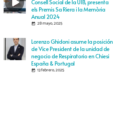
Consell Social de la UIB, presenta
els Premis Sa Riera i la Memòria
Anual 2024
28 mayo, 2025
today
Lorenzo Ghidoni asume la posición
de Vice President de la unidad de
negocio de Respiratorio en Chiesi
España & Portugal
13 febrero, 2025
today