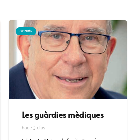
OPINIÓN
Les guàrdies mèdiques
hace 3 días