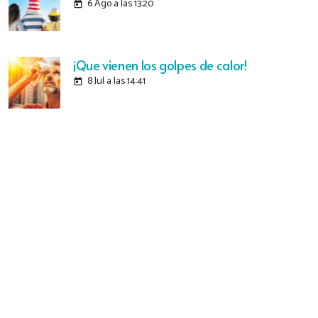
6 Ago a las 13:20
today
¡Que vienen los golpes de calor!
8 Jul a las 14:41
today