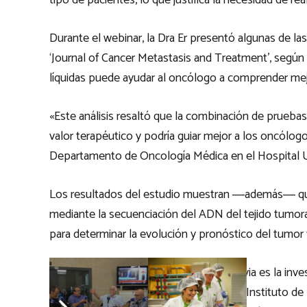
tipo de pacientes, lo que justifica la necesidad de r
Durante el webinar, la Dra Er presentó algunas de la
‘Journal of Cancer Metastasis and Treatment’, según 
líquidas puede ayudar al oncólogo a comprender mej
«Este análisis resaltó que la combinación de pruebas
valor terapéutico y podría guiar mejor a los oncólogos
Departamento de Oncología Médica en el Hospital U
Los resultados del estudio muestran ―además― que,
mediante la secuenciación del ADN del tejido tumora
para determinar la evolución y pronóstico del tumor y
En Baleares La Dra Antònia Obrador Hevia es la inve
Biomarcadores en Oncología Clínica del Instituto de I