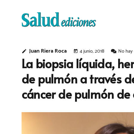
Juan Riera Roca
4 junio, 2018
No hay
edit
today
La biopsia líquida, h
de pulmón a través de
cáncer de pulmón de 