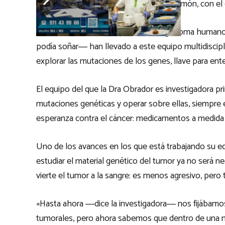
investiga en el ámbito del cáncer del pulmón, con el d
Eventos como la secuenciación del genoma humano 
podía soñar― han llevado a este equipo multidiscipl
explorar las mutaciones de los genes, llave para ente
El equipo del que la Dra Obrador es investigadora pr
mutaciones genéticas y operar sobre ellas, siempre e
esperanza contra el cáncer: medicamentos a medida 
Uno de los avances en los que está trabajando su equ
estudiar el material genético del tumor ya no será ne
vierte el tumor a la sangre: es menos agresivo, pero
«Hasta ahora ―dice la investigadora― nos fijábamos e
tumorales, pero ahora sabemos que dentro de una mi