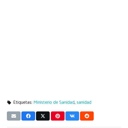
Etiquetas:
Ministerio de Sanidad
,
sanidad
local_offer