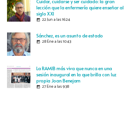
Cuidar, cuidarse y ser cuidado: la gran
lección que la enfermería quiere enseñar al
siglo XXI
22 Jun a las 16:24
today
Sánchez, es un asunto de estado
28 Ene a las 10:43
today
La RAMIB más viva que nunca en una
sesión inaugural en la que brilla con luz
propia Joan Benejam
27 Ene a las 9:38
today