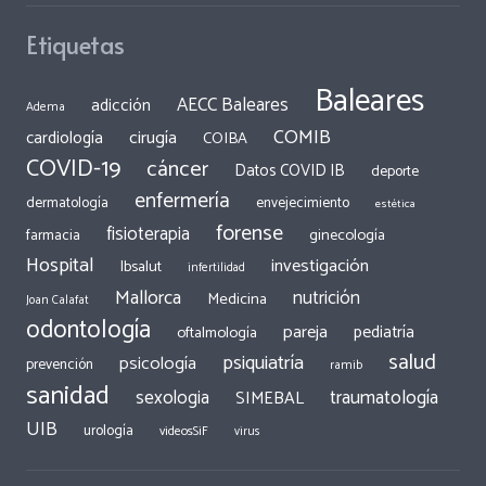
Etiquetas
Baleares
AECC Baleares
adicción
Adema
COMIB
cirugía
cardiología
COIBA
COVID-19
cáncer
Datos COVID IB
deporte
enfermería
dermatología
envejecimiento
estética
forense
fisioterapia
ginecología
farmacia
Hospital
investigación
Ibsalut
infertilidad
Mallorca
nutrición
Medicina
Joan Calafat
odontología
pareja
pediatría
oftalmología
salud
psiquiatría
psicología
prevención
ramib
sanidad
traumatología
sexologia
SIMEBAL
UIB
urología
videosSiF
virus