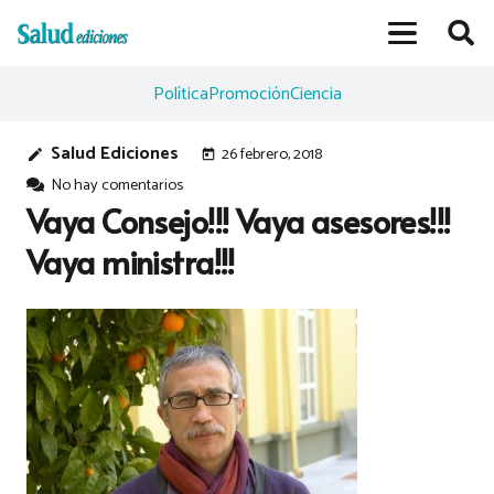
Política
Promoción
Ciencia
Salud Ediciones
26 febrero, 2018
edit
today
No hay comentarios
Vaya Consejo!!! Vaya asesores!!!
Vaya ministra!!!