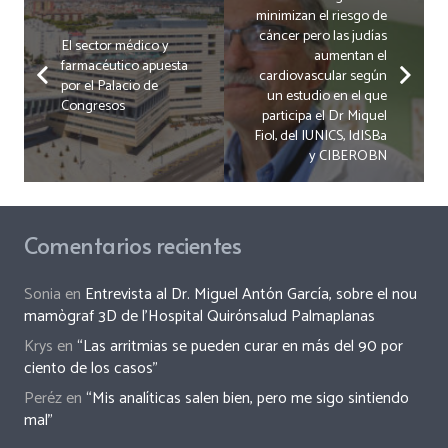
minimizan el riesgo de
cáncer pero las judías
El sector médico y
aumentan el
farmacéutico apuesta
cardiovascular según
por el Palacio de
un estudio en el que
Congresos
participa el Dr Miquel
Fiol, del IUNICS, IdISBa
y CIBEROBN
Comentarios recientes
Sonia
en
Entrevista al Dr. Miguel Antón García, sobre el nou
mamògraf 3D de l’Hospital Quirónsalud Palmaplanas
Krys
en
“Las arritmias se pueden curar en más del 90 por
ciento de los casos”
Peréz
en
“Mis analíticas salen bien, pero me sigo sintiendo
mal”