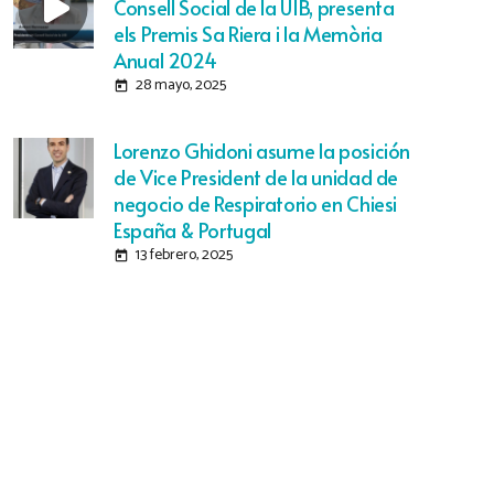
Consell Social de la UIB, presenta
els Premis Sa Riera i la Memòria
Anual 2024
28 mayo, 2025
today
Lorenzo Ghidoni asume la posición
de Vice President de la unidad de
negocio de Respiratorio en Chiesi
España & Portugal
13 febrero, 2025
today