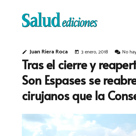
Juan Riera Roca
3 enero, 2018
No hay
edit
today
Tras el cierre y reape
Son Espases se reabre 
cirujanos que la Cons