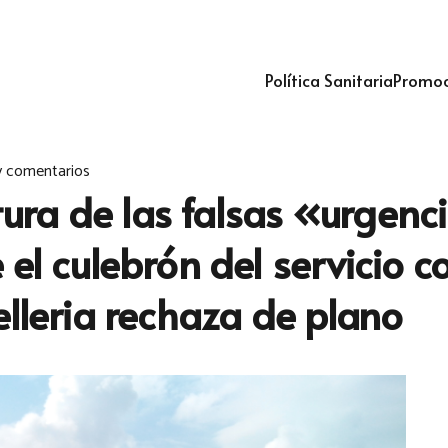
Política Sanitaria
Promoc
 comentarios
rtura de las falsas «urgen
el culebrón del servicio c
elleria rechaza de plano