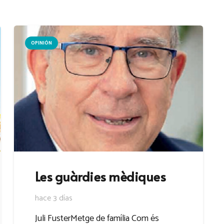
OPINIÓN
Les guàrdies mèdiques
hace 3 días
Juli FusterMetge de família Com és