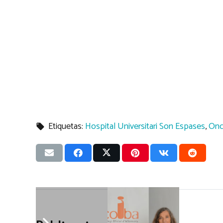
Etiquetas:
Hospital Universitari Son Espases
,
Onc
local_offer