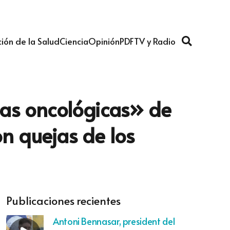
ión de la Salud
Ciencia
Opinión
PDF
TV y Radio
cias oncológicas» de
on quejas de los
Publicaciones recientes
Antoni Bennasar, president del