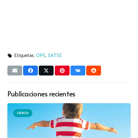
Etiquetas:
OPE
,
SATSE
local_offer
Publicaciones recientes
CIENCIA