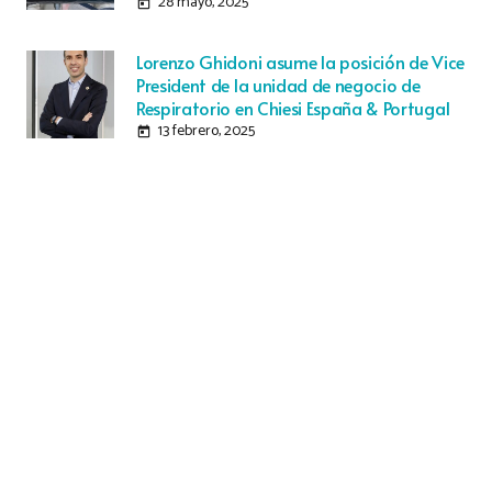
28 mayo, 2025
today
Lorenzo Ghidoni asume la posición de Vice
President de la unidad de negocio de
Respiratorio en Chiesi España & Portugal
13 febrero, 2025
today