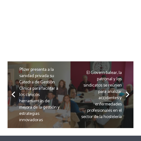
Pfizer presenta a la
El Govern balear, la
sanidad privada su
patronal y los
Cátedra de Gestión
sindicatos se reúnen
Clínica para facilitar a
para analizar
los clínicos
accidentes y
herramientas de
enfermedades
mejora de la gestión y
profesionales en el
estrategias
sector de la hostelería
innovadoras