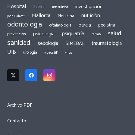
Hospital
investigación
Ibsalut
infertilidad
Mallorca
nutrición
Medicina
Joan Calafat
odontología
pareja
pediatría
oftalmología
salud
psiquiatría
psicología
prevención
ramib
sanidad
traumatología
sexologia
SIMEBAL
UIB
urología
videosSiF
virus
Archivo PDF
Contacto