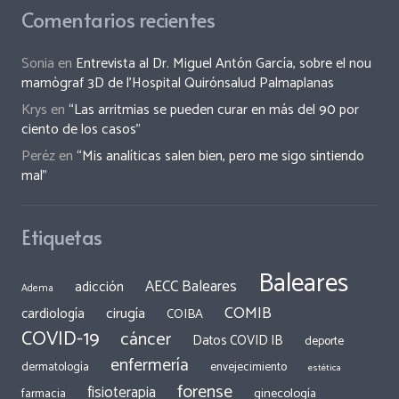
Comentarios recientes
Sonia
en
Entrevista al Dr. Miguel Antón García, sobre el nou
mamògraf 3D de l’Hospital Quirónsalud Palmaplanas
Krys
en
“Las arritmias se pueden curar en más del 90 por
ciento de los casos”
Peréz
en
“Mis analíticas salen bien, pero me sigo sintiendo
mal”
Etiquetas
Baleares
AECC Baleares
adicción
Adema
COMIB
cirugía
cardiología
COIBA
COVID-19
cáncer
Datos COVID IB
deporte
enfermería
dermatología
envejecimiento
estética
forense
fisioterapia
ginecología
farmacia