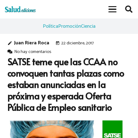
Política
Promoción
Ciencia
Juan Riera Roca
22 diciembre, 2017
edit
today
No hay comentarios
SATSE teme que las CCAA no
convoquen tantas plazas como
estaban anunciadas en la
próxima y esperada Oferta
Pública de Empleo sanitario