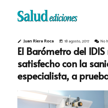
Juan Riera Roca
18 agosto, 2017
No h
edit
today
El Barómetro del IDIS
satisfecho con la san
especialista, a prueb