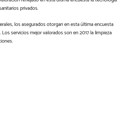
valoración reflejado en esta última encuesta la tecnología
anitarios privados.
enerales, los asegurados otorgan en esta última encuesta
. Los servicios mejor valorados son en 2017 la limpieza
ciones.