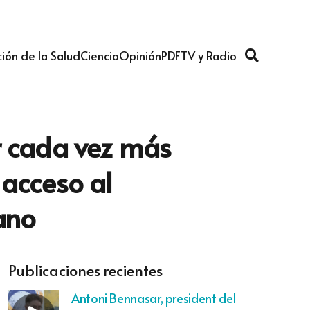
ión de la Salud
Ciencia
Opinión
PDF
TV y Radio
r cada vez más
 acceso al
fano
Publicaciones recientes
Antoni Bennasar, president del