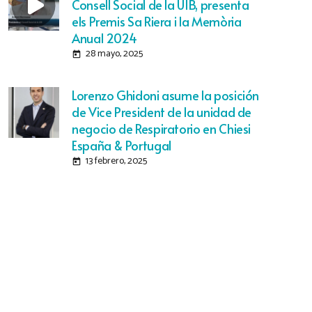
Consell Social de la UIB, presenta
els Premis Sa Riera i la Memòria
Anual 2024
28 mayo, 2025
today
Lorenzo Ghidoni asume la posición
de Vice President de la unidad de
negocio de Respiratorio en Chiesi
España & Portugal
13 febrero, 2025
today