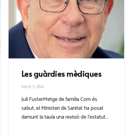
Les guàrdies mèdiques
hace 5 días
Juli FusterMetge de família Com és
sabut, el Ministeri de Sanitat ha posat
damunt la taula una revisió de l’estatut…