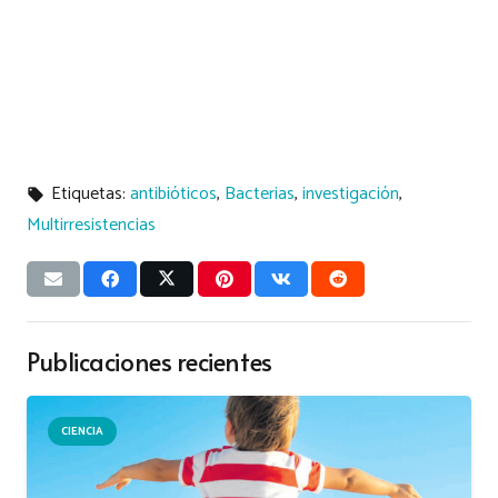
Etiquetas:
antibióticos
,
Bacterias
,
investigación
,
local_offer
Multirresistencias
Publicaciones recientes
CIENCIA