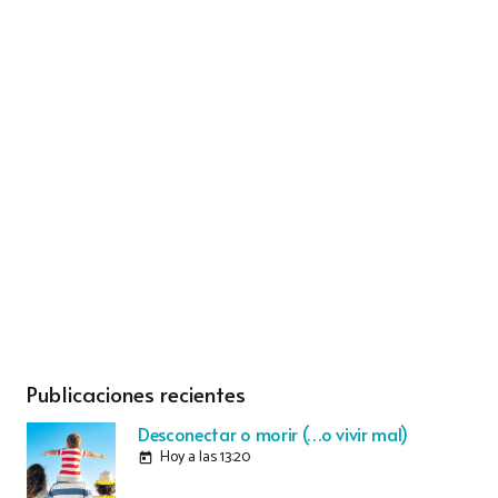
Publicaciones recientes
Desconectar o morir (…o vivir mal)
Hoy a las 13:20
today