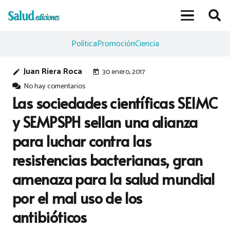
Política
Promoción
Ciencia
Juan Riera Roca
30 enero, 2017
edit
today
No hay comentarios
Las sociedades científicas SEIMC
y SEMPSPH sellan una alianza
para luchar contra las
resistencias bacterianas, gran
amenaza para la salud mundial
por el mal uso de los
antibióticos