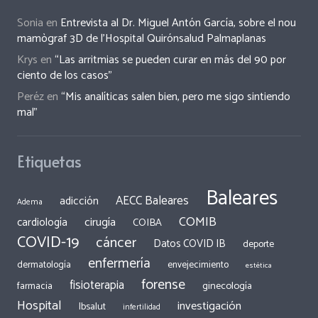
Sonia
en
Entrevista al Dr. Miguel Antón García, sobre el nou
mamògraf 3D de l’Hospital Quirónsalud Palmaplanas
Krys
en
“Las arritmias se pueden curar en más del 90 por
ciento de los casos”
Peréz
en
“Mis analíticas salen bien, pero me sigo sintiendo
mal”
Etiquetas
Baleares
AECC Baleares
adicción
Adema
COMIB
cirugía
cardiología
COIBA
COVID-19
cáncer
Datos COVID IB
deporte
enfermería
dermatología
envejecimiento
estética
forense
fisioterapia
ginecología
farmacia
Hospital
investigación
Ibsalut
infertilidad