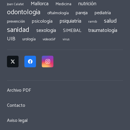
Mallorca
nutrición
Medicina
Joan Calafat
odontología
pareja
pediatría
oftalmología
salud
psiquiatría
psicología
prevención
ramib
sanidad
traumatología
sexologia
SIMEBAL
UIB
urología
videosSiF
virus
Archivo PDF
Contacto
Aviso legal