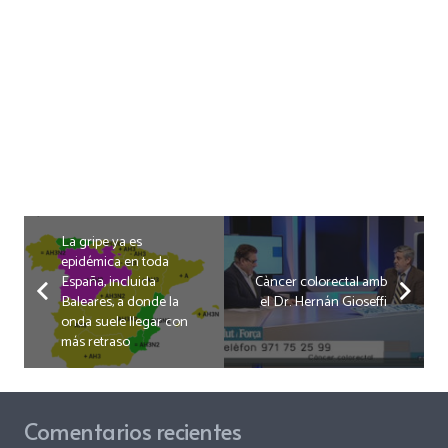
La gripe ya es
epidémica en toda
España, incluida
Càncer colorectal amb
Baleares, a donde la
el Dr. Hernán Gioseffi
onda suele llegar con
más retraso
Comentarios recientes