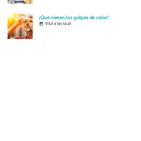
¡Que vienen los golpes de calor!
8 Jul a las 14:41
today