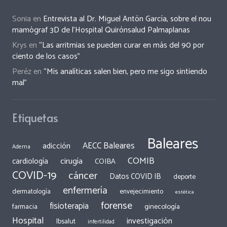
Sonia
en
Entrevista al Dr. Miguel Antón García, sobre el nou
mamògraf 3D de l’Hospital Quirónsalud Palmaplanas
Krys
en
“Las arritmias se pueden curar en más del 90 por
ciento de los casos”
Peréz
en
“Mis analíticas salen bien, pero me sigo sintiendo
mal”
Etiquetas
Baleares
AECC Baleares
adicción
Adema
COMIB
cirugía
cardiología
COIBA
COVID-19
cáncer
Datos COVID IB
deporte
enfermería
dermatología
envejecimiento
estética
forense
fisioterapia
ginecología
farmacia
Hospital
investigación
Ibsalut
infertilidad