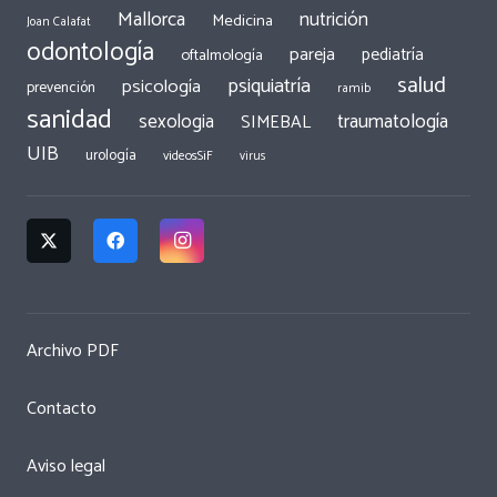
Mallorca
nutrición
Medicina
Joan Calafat
odontología
pareja
pediatría
oftalmología
salud
psiquiatría
psicología
prevención
ramib
sanidad
traumatología
sexologia
SIMEBAL
UIB
urología
videosSiF
virus
Archivo PDF
Contacto
Aviso legal