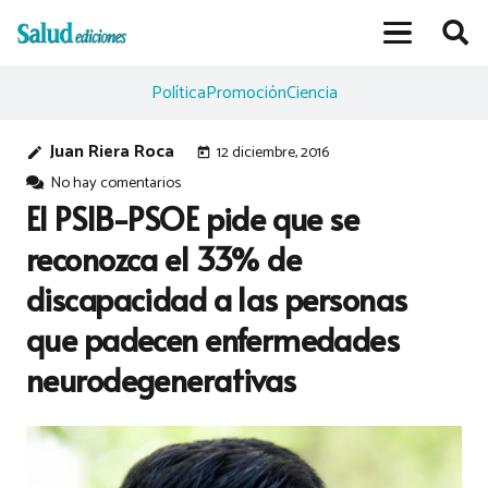
Política
Promoción
Ciencia
Juan Riera Roca
12 diciembre, 2016
edit
today
No hay comentarios
El PSIB-PSOE pide que se
reconozca el 33% de
discapacidad a las personas
que padecen enfermedades
neurodegenerativas