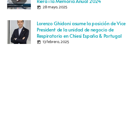
Riera i la Memòria Anual 2024
28 mayo, 2025
today
Lorenzo Ghidoni asume la posición de Vice
President de la unidad de negocio de
Respiratorio en Chiesi España & Portugal
13 febrero, 2025
today