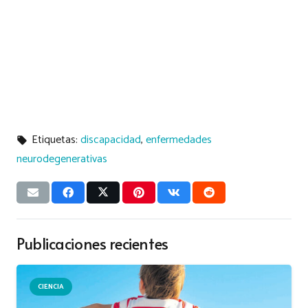
Etiquetas:
discapacidad
,
enfermedades
local_offer
neurodegenerativas
Publicaciones recientes
CIENCIA