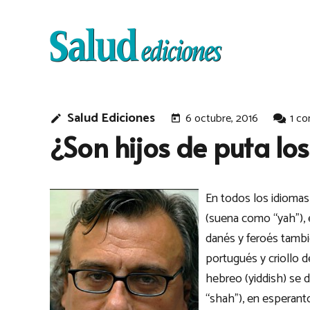
Salud Ediciones
6 octubre, 2016
1
co
edit
today
¿Son hijos de puta lo
En todos los idiomas 
(suena como “yah”), 
danés y feroés tambi
portugués y criollo 
hebreo (yiddish) se d
“shah”), en esperant