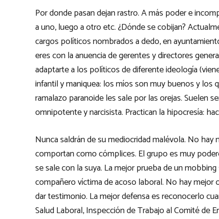
Por donde pasan dejan rastro. A más poder e incom
a uno, luego a otro etc. ¿Dónde se cobijan? Actualm
cargos políticos nombrados a dedo, en ayuntamientos
eres con la anuencia de gerentes y directores general
adaptarte a los políticos de diferente ideología (vie
infantil y maniquea: los míos son muy buenos y los
ramalazo paranoide les sale por las orejas. Suelen s
omnipotente y narcisista. Practican la hipocresía: h
Nunca saldrán de su mediocridad malévola. No hay m
comportan como cómplices. El grupo es muy poderos
se sale con la suya. La mejor prueba de un mobbing s
compañero víctima de acoso laboral. No hay mejor oc
dar testimonio. La mejor defensa es reconocerlo cuan
Salud Laboral, Inspección de Trabajo al Comité de Em