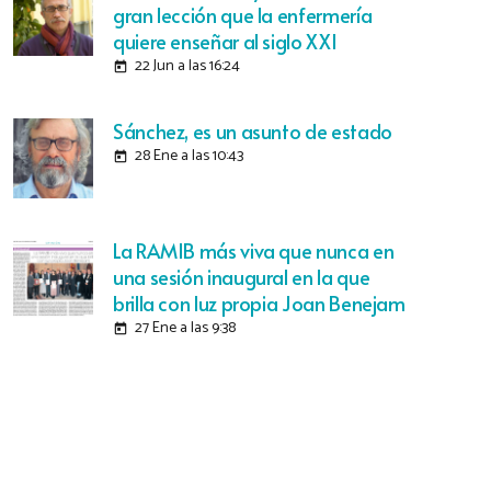
gran lección que la enfermería
quiere enseñar al siglo XXI
22 Jun a las 16:24
today
Sánchez, es un asunto de estado
28 Ene a las 10:43
today
La RAMIB más viva que nunca en
una sesión inaugural en la que
brilla con luz propia Joan Benejam
27 Ene a las 9:38
today