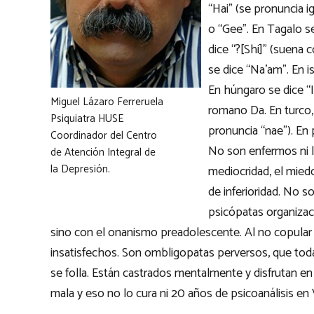
“Hai” (se pronuncia i
o “Gee”. En Tagalo 
dice “?[Shi]” (suena 
se dice “Na’am”. En i
En húngaro se dice “Ig
Miguel Lázaro Ferreruela
romano Da. En turco, 
Psiquiatra HUSE
pronuncia “nae”). En 
Coordinador del Centro
No son enfermos ni lo
de Atención Integral de
la Depresión.
mediocridad, el miedo
de inferioridad. No s
psicópatas organizac
sino con el onanismo preadolescente. Al no copul
insatisfechos. Son ombligopatas perversos, que tod
se folla. Están castrados mentalmente y disfrutan en
mala y eso no lo cura ni 20 años de psicoanálisis en 