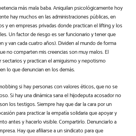
petencia más mala baba. Aniquilan psicológicamente hoy
ente hay muchos en las administraciones públicas, en
 y en empresas privadas donde practican el lifting y los
es. Un factor de riesgo es ser funcionario y tener que
nen y van cada cuatro años). Dividen al mundo de forma
 que no comparten mis creencias son muy malos. El
er sectarios y practican el amiguismo y nepotismo
acen lo que denuncian en los demás.
obbing si hay personas con valores éticos, que no se
o. Si hay una dinámica sana el hijodeputa acosador no
on los testigos. Siempre hay que dar la cara por un
asión para practicar la empatía solidaria que apoyar y
to antes y hacerlo visible. Compartirlo. Denunciarlo a
presa. Hay que afiliarse a un sindicato para que