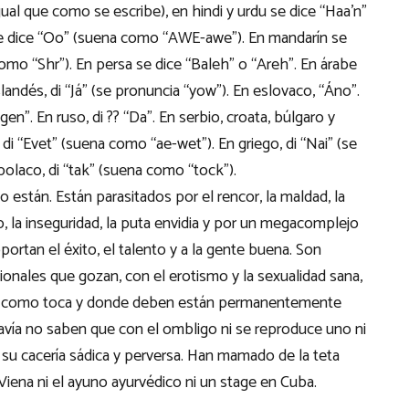
gual que como se escribe), en hindi y urdu se dice “Haa’n”
se dice “Oo” (suena como “AWE-awe”). En mandarín se
como “Shr”). En persa se dice “Baleh” o “Areh”. En árabe
slandés, di “Já” (se pronuncia “yow”). En eslovaco, “Áno”.
en”. En ruso, di ?? “Da”. En serbio, croata, búlgaro y
di “Evet” (suena como “ae-wet”). En griego, di “Nai” (se
polaco, di “tak” (suena como “tock”).
 están. Están parasitados por el rencor, la maldad, la
, la inseguridad, la puta envidia y por un megacomplejo
oportan el éxito, el talento y a la gente buena. Son
ionales que gozan, con el erotismo y la sexualidad sana,
ar como toca y donde deben están permanentemente
avía no saben que con el ombligo ni se reproduce uno ni
 su cacería sádica y perversa. Han mamado de la teta
Viena ni el ayuno ayurvédico ni un stage en Cuba.