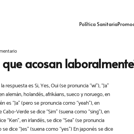
Política Sanitaria
Promoc
mentario
s que acosan laboralmente
la respuesta es Si, Yes, Oui (se pronuncia “wi”), “Ja”
en alemán, holandés, afrikáans, sueco y noruego, en
én es “Ja” (pero se pronuncia como “yeah”), en
de Cabo-Verde se dice “Sim” (suena como “sing”), en
ice “Ken”, en irlandés, se dice “Sea” (se pronuncia
o se dice “Jes” (suena como “yes”) En japonés se dice