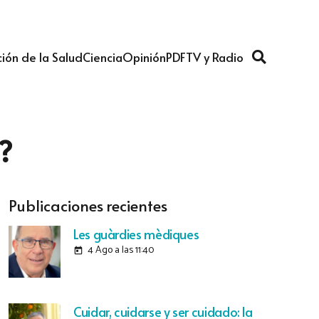
ión de la Salud
Ciencia
Opinión
PDF
TV y Radio
?
Publicaciones recientes
Les guàrdies mèdiques
4 Ago a las 11:40
today
Cuidar, cuidarse y ser cuidado: la