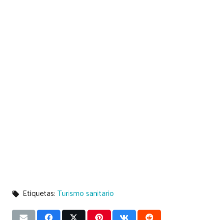
Etiquetas:
Turismo sanitario
local_offer