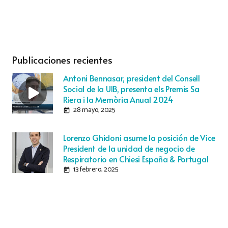
Publicaciones recientes
Antoni Bennasar, president del Consell
Social de la UIB, presenta els Premis Sa
Riera i la Memòria Anual 2024
28 mayo, 2025
today
Lorenzo Ghidoni asume la posición de Vice
President de la unidad de negocio de
Respiratorio en Chiesi España & Portugal
13 febrero, 2025
today