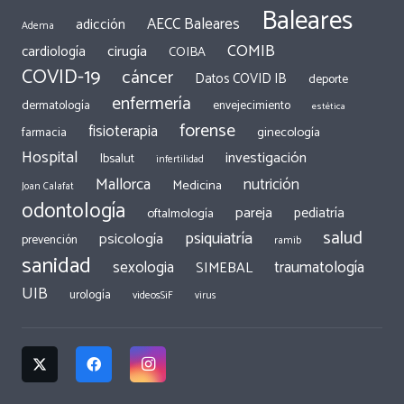
Baleares
AECC Baleares
adicción
Adema
COMIB
cirugía
cardiología
COIBA
COVID-19
cáncer
Datos COVID IB
deporte
enfermería
dermatología
envejecimiento
estética
forense
fisioterapia
ginecología
farmacia
Hospital
investigación
Ibsalut
infertilidad
Mallorca
nutrición
Medicina
Joan Calafat
odontología
pareja
pediatría
oftalmología
salud
psiquiatría
psicología
prevención
ramib
sanidad
traumatología
sexologia
SIMEBAL
UIB
urología
videosSiF
virus