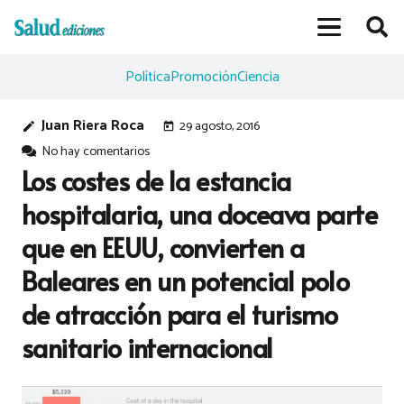
Política
Promoción
Ciencia
Juan Riera Roca
29 agosto, 2016
edit
today
No hay comentarios
Los costes de la estancia
hospitalaria, una doceava parte
que en EEUU, convierten a
Baleares en un potencial polo
de atracción para el turismo
sanitario internacional