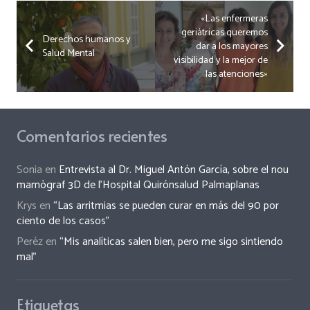
«Las enfermeras
geriátricas queremos
Derechos humanos y
dar a los mayores
Salud Mental
visibilidad y la mejor de
las atenciones»
Comentarios recientes
Sonia
en
Entrevista al Dr. Miguel Antón García, sobre el nou
mamògraf 3D de l’Hospital Quirónsalud Palmaplanas
Krys
en
“Las arritmias se pueden curar en más del 90 por
ciento de los casos”
Peréz
en
“Mis analíticas salen bien, pero me sigo sintiendo
mal”
Etiquetas