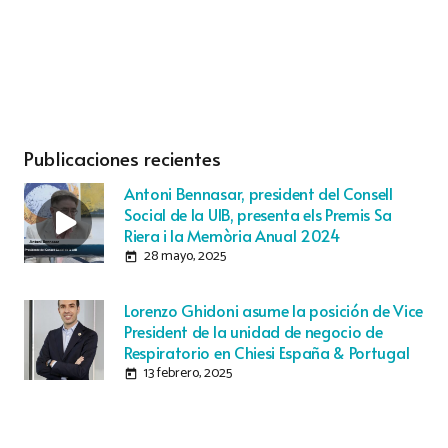
Publicaciones recientes
Antoni Bennasar, president del Consell
Social de la UIB, presenta els Premis Sa
Riera i la Memòria Anual 2024
28 mayo, 2025
today
Lorenzo Ghidoni asume la posición de Vice
President de la unidad de negocio de
Respiratorio en Chiesi España & Portugal
13 febrero, 2025
today