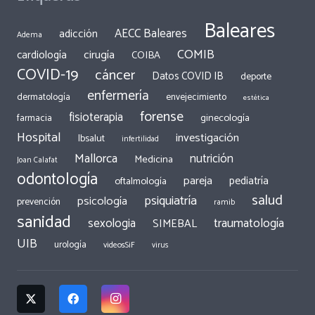
Baleares
AECC Baleares
adicción
Adema
COMIB
cirugía
cardiología
COIBA
COVID-19
cáncer
Datos COVID IB
deporte
enfermería
dermatología
envejecimiento
estética
forense
fisioterapia
ginecología
farmacia
Hospital
investigación
Ibsalut
infertilidad
Mallorca
nutrición
Medicina
Joan Calafat
odontología
pareja
pediatría
oftalmología
salud
psiquiatría
psicología
prevención
ramib
sanidad
traumatología
sexologia
SIMEBAL
UIB
urología
videosSiF
virus