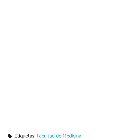
Etiquetas:
Facultad de Medicina
local_offer