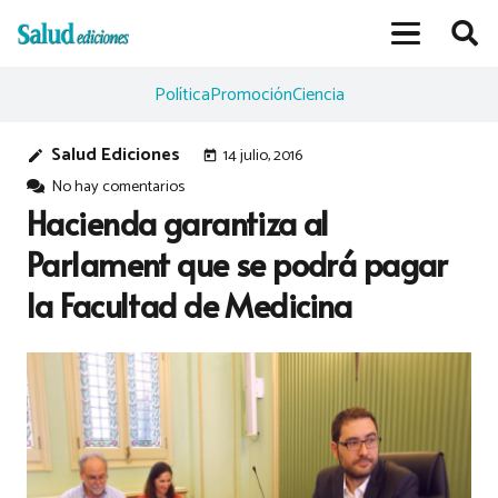
Política
Promoción
Ciencia
Salud Ediciones
14 julio, 2016
edit
today
No hay comentarios
Hacienda garantiza al
Parlament que se podrá pagar
la Facultad de Medicina