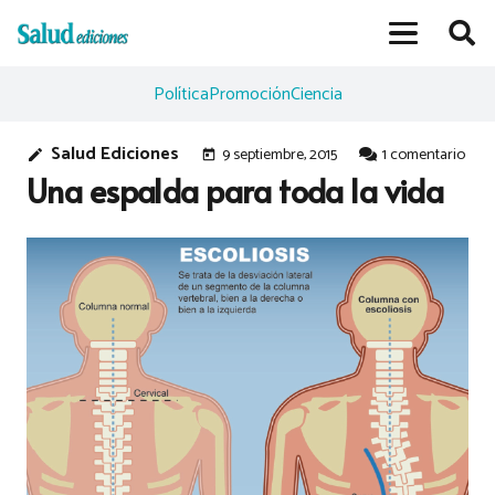
Política
Promoción
Ciencia
Salud Ediciones
9 septiembre, 2015
1
comentario
edit
today
Una espalda para toda la vida