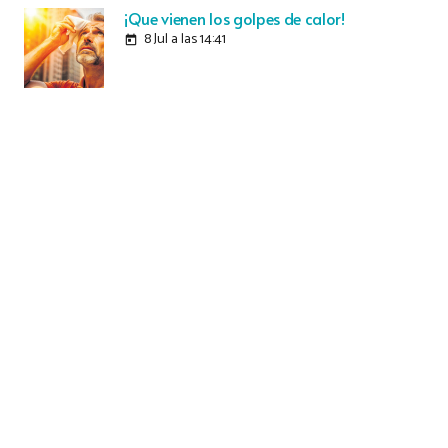
¡Que vienen los golpes de calor!
8 Jul a las 14:41
today