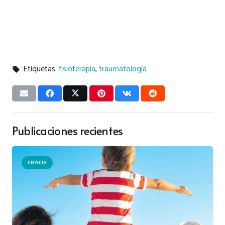
Etiquetas:
fisioterapia
,
traumatología
local_offer
Publicaciones recientes
CIENCIA