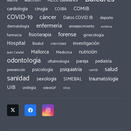
adicción
Adema
COMIB
cirugía
cardiología
COIBA
COVID-19
cáncer
Datos COVID IB
deporte
enfermería
dermatología
envejecimiento
estética
forense
fisioterapia
ginecología
farmacia
Hospital
investigación
Ibsalut
infertilidad
Mallorca
nutrición
Medicina
Joan Calafat
odontología
pareja
pediatría
oftalmología
salud
psiquiatría
psicología
prevención
ramib
sanidad
traumatología
sexologia
SIMEBAL
UIB
urología
videosSiF
virus