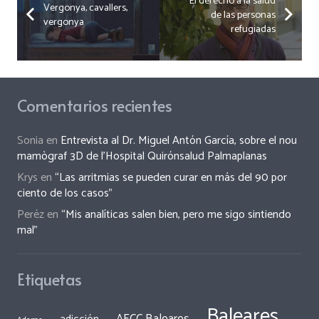
El derecho a la salud
Vergonya, cavallers,
de las personas
vergonya
refugiadas
Comentarios recientes
Sonia
en
Entrevista al Dr. Miguel Antón García, sobre el nou
mamògraf 3D de l’Hospital Quirónsalud Palmaplanas
Krys
en
“Las arritmias se pueden curar en más del 90 por
ciento de los casos”
Peréz
en
“Mis analíticas salen bien, pero me sigo sintiendo
mal”
Etiquetas
Baleares
AECC Baleares