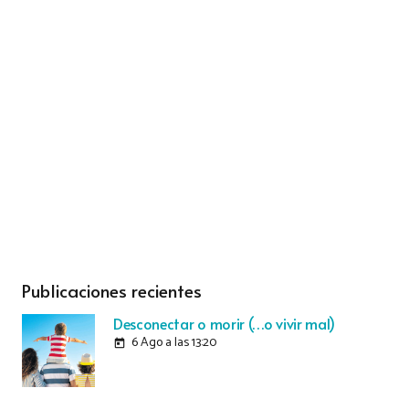
Publicaciones recientes
Desconectar o morir (…o vivir mal)
6 Ago a las 13:20
today