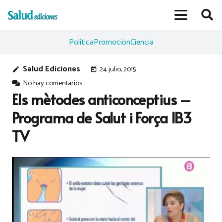
Política
Promoción
Ciencia
Salud Ediciones
24 julio, 2015
edit
today
No hay comentarios
Els mètodes anticonceptius –
Programa de Salut i Força IB3
TV