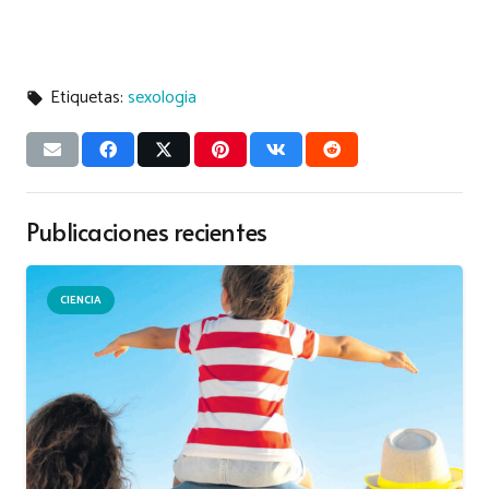
Etiquetas:
sexologia
local_offer
Publicaciones recientes
CIENCIA