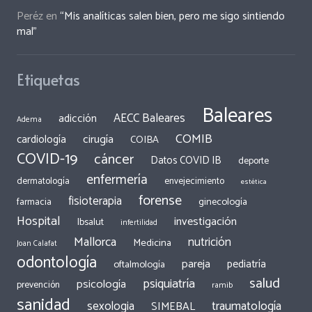
Peréz
en
“Mis analíticas salen bien, pero me sigo sintiendo
mal”
Etiquetas
Baleares
AECC Baleares
adicción
Adema
COMIB
cirugía
cardiología
COIBA
COVID-19
cáncer
Datos COVID IB
deporte
enfermería
dermatología
envejecimiento
estética
forense
fisioterapia
ginecología
farmacia
Hospital
investigación
Ibsalut
infertilidad
Mallorca
nutrición
Medicina
Joan Calafat
odontología
pareja
pediatría
oftalmología
salud
psiquiatría
psicología
prevención
ramib
sanidad
traumatología
sexologia
SIMEBAL