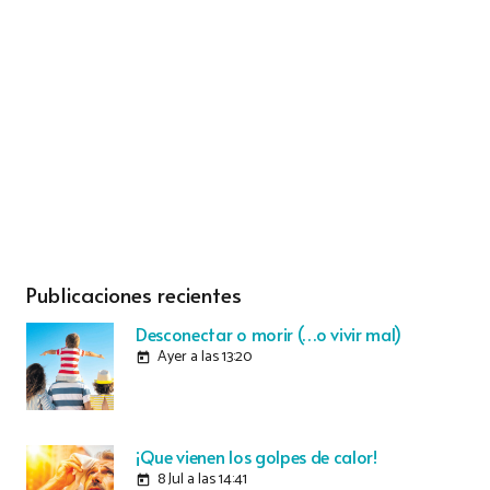
Publicaciones recientes
Desconectar o morir (…o vivir mal)
Ayer a las 13:20
today
¡Que vienen los golpes de calor!
8 Jul a las 14:41
today