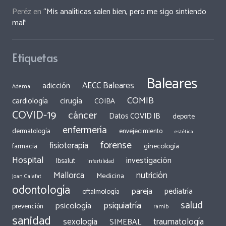
Peréz
en
“Mis analíticas salen bien, pero me sigo sintiendo
mal”
Etiquetas
Baleares
AECC Baleares
adicción
Adema
COMIB
cirugía
cardiología
COIBA
COVID-19
cáncer
Datos COVID IB
deporte
enfermería
dermatología
envejecimiento
estética
forense
fisioterapia
ginecología
farmacia
Hospital
investigación
Ibsalut
infertilidad
Mallorca
nutrición
Medicina
Joan Calafat
odontología
pareja
pediatría
oftalmología
salud
psiquiatría
psicología
prevención
ramib
sanidad
traumatología
sexologia
SIMEBAL