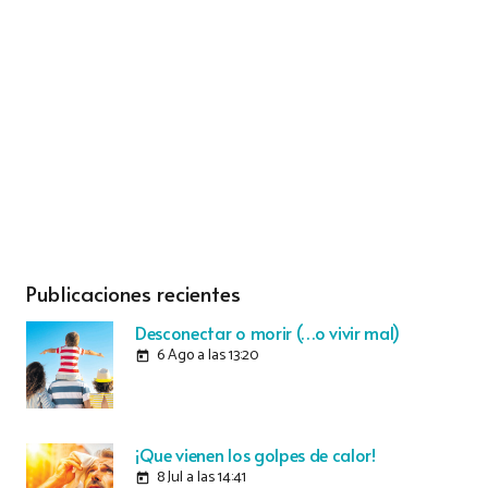
Publicaciones recientes
Desconectar o morir (…o vivir mal)
6 Ago a las 13:20
today
¡Que vienen los golpes de calor!
8 Jul a las 14:41
today