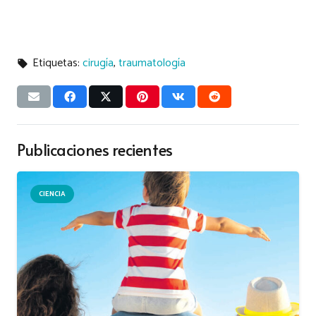
Etiquetas:
cirugía
,
traumatología
local_offer
Publicaciones recientes
CIENCIA