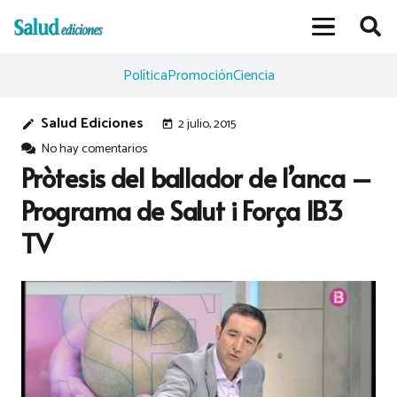
Política
Promoción
Ciencia
Salud Ediciones
2 julio, 2015
edit
today
No hay comentarios
Pròtesis del ballador de l’anca –
Programa de Salut i Força IB3
TV