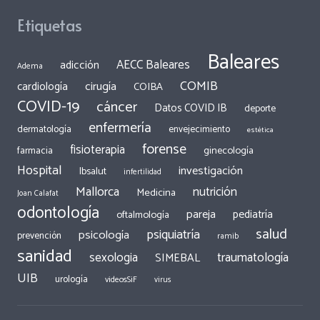
Etiquetas
Baleares
AECC Baleares
adicción
Adema
COMIB
cirugía
cardiología
COIBA
COVID-19
cáncer
Datos COVID IB
deporte
enfermería
dermatología
envejecimiento
estética
forense
fisioterapia
ginecología
farmacia
Hospital
investigación
Ibsalut
infertilidad
Mallorca
nutrición
Medicina
Joan Calafat
odontología
pareja
pediatría
oftalmología
salud
psiquiatría
psicología
prevención
ramib
sanidad
traumatología
sexologia
SIMEBAL
UIB
urología
videosSiF
virus