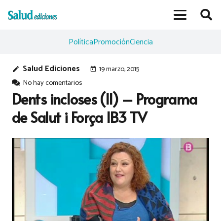
Política
Promoción
Ciencia
Salud Ediciones
19 marzo, 2015
edit
today
No hay comentarios
Dents incloses (II) – Programa
de Salut i Força IB3 TV