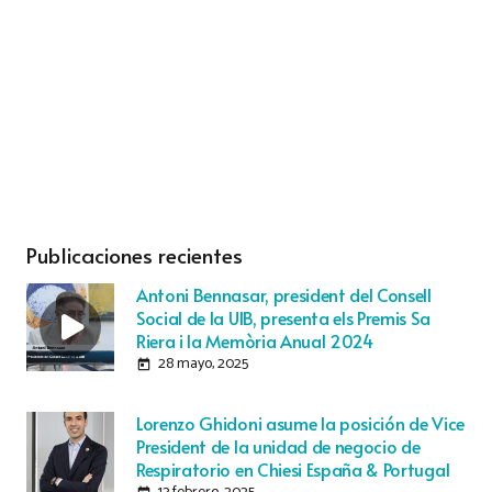
Publicaciones recientes
Antoni Bennasar, president del Consell
Social de la UIB, presenta els Premis Sa
Riera i la Memòria Anual 2024
28 mayo, 2025
today
Lorenzo Ghidoni asume la posición de Vice
President de la unidad de negocio de
Respiratorio en Chiesi España & Portugal