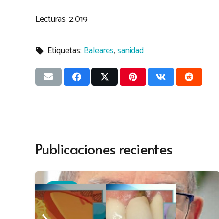
Lecturas:
2.019
Etiquetas:
Baleares
,
sanidad
local_offer
Publicaciones recientes
OPINIÓN