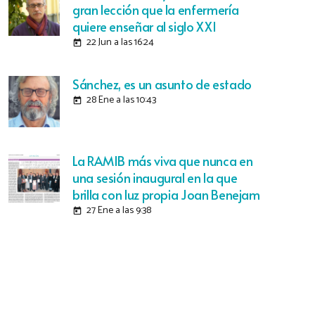
gran lección que la enfermería
quiere enseñar al siglo XXI
22 Jun a las 16:24
today
Sánchez, es un asunto de estado
28 Ene a las 10:43
today
La RAMIB más viva que nunca en
una sesión inaugural en la que
brilla con luz propia Joan Benejam
27 Ene a las 9:38
today