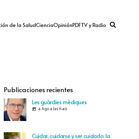
ión de la Salud
Ciencia
Opinión
PDF
TV y Radio
Publicaciones recientes
Les guàrdies mèdiques
4 Ago a las 11:40
today
Cuidar, cuidarse y ser cuidado: la