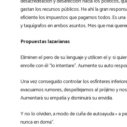
desacreditación y desafección hacia los políticos, q
gastan los recursos públicos. He ahí la gran responsab
eficiente los impuestos que pagamos todos. Es una 
y taquígrafos en ambos asuntos. Mes que mai quere
Propuestas lazarianas
Eliminen el pero de su lenguaje y utilicen el y: si qui
enrolle con él “lo intentare”. Aumente su auto respo
Una vez conseguido controlar los esfínteres inferiore
evacuamos rumores, despellejamos al prójimo y nos 
Aumentará su empatía y disminuirá su envidia.
Y no lo olviden, a modo de cuña de autoayuda » a pe
nunca en doma”.