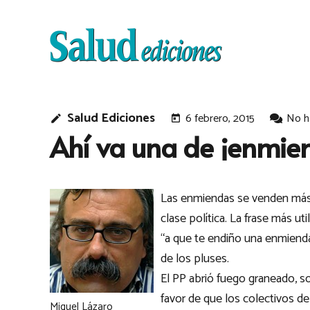
Salud Ediciones
6 febrero, 2015
No h
edit
today
Ahí va una de ¡enmie
Las enmiendas se venden más q
clase política. La frase más ut
“a que te endiño una enmiend
de los pluses.
El PP abrió fuego graneado, s
favor de que los colectivos de
Miguel Lázaro