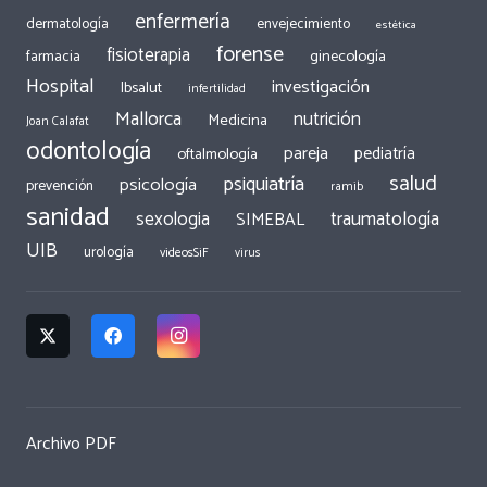
enfermería
dermatología
envejecimiento
estética
forense
fisioterapia
ginecología
farmacia
Hospital
investigación
Ibsalut
infertilidad
Mallorca
nutrición
Medicina
Joan Calafat
odontología
pareja
pediatría
oftalmología
salud
psiquiatría
psicología
prevención
ramib
sanidad
traumatología
sexologia
SIMEBAL
UIB
urología
videosSiF
virus
Archivo PDF