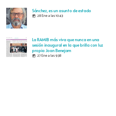
Sánchez, es un asunto de estado
28 Ene a las 10:43
today
La RAMIB más viva que nunca en una
sesión inaugural en la que brilla con luz
propia Joan Benejam
27 Ene a las 9:38
today