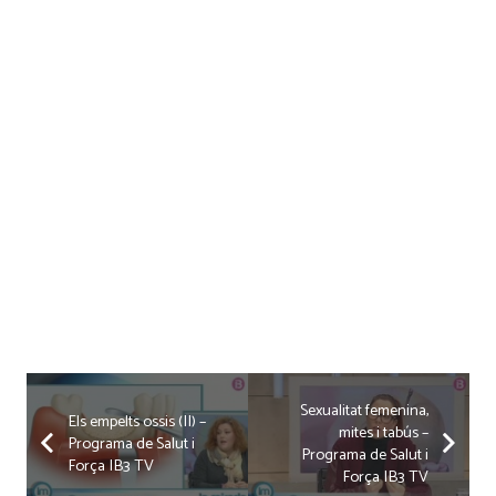
Sexualitat femenina,
Els empelts ossis (II) –
mites i tabús –
Programa de Salut i
Programa de Salut i
Força IB3 TV
Força IB3 TV