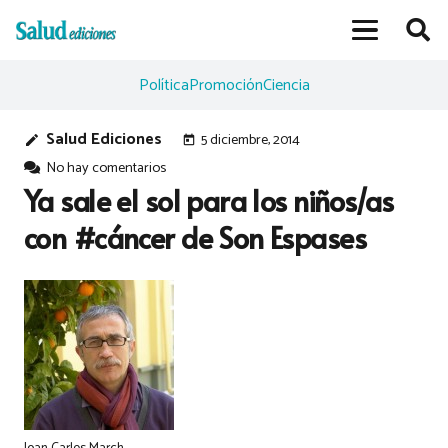
Política
Promoción
Ciencia
Salud Ediciones
5 diciembre, 2014
edit
today
No hay comentarios
Ya sale el sol para los niños/as
con #cáncer de Son Espases