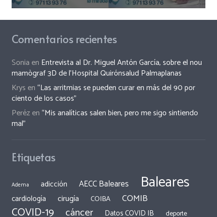
Comentarios recientes
Sonia
en
Entrevista al Dr. Miguel Antón García, sobre el nou
mamògraf 3D de l’Hospital Quirónsalud Palmaplanas
Krys
en
“Las arritmias se pueden curar en más del 90 por
ciento de los casos”
Peréz
en
“Mis analíticas salen bien, pero me sigo sintiendo
mal”
Etiquetas
Baleares
AECC Baleares
adicción
Adema
COMIB
cirugía
cardiología
COIBA
COVID-19
cáncer
Datos COVID IB
deporte