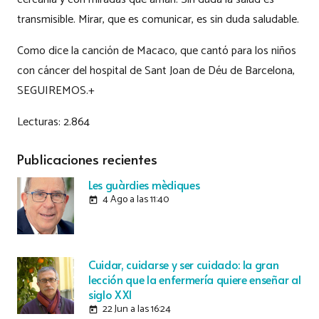
transmisible. Mirar, que es comunicar, es sin duda saludable.
Como dice la canción de Macaco, que cantó para los niños
con cáncer del hospital de Sant Joan de Déu de Barcelona,
SEGUIREMOS.+
Lecturas:
2.864
Publicaciones recientes
Les guàrdies mèdiques
4 Ago a las 11:40
today
Cuidar, cuidarse y ser cuidado: la gran
lección que la enfermería quiere enseñar al
siglo XXI
22 Jun a las 16:24
today