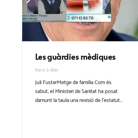
Les guàrdies mèdiques
hace 3 días
Juli FusterMetge de família Com és
sabut, el Ministeri de Sanitat ha posat
damunt la taula una revisió de l’estatut…