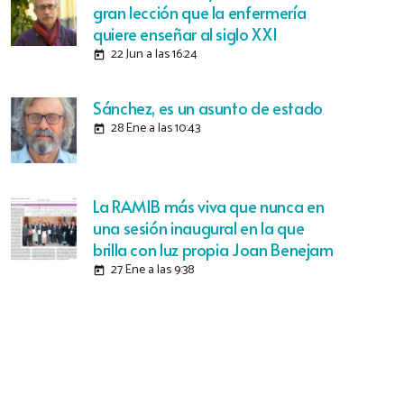
gran lección que la enfermería
quiere enseñar al siglo XXI
22 Jun a las 16:24
today
Sánchez, es un asunto de estado
28 Ene a las 10:43
today
La RAMIB más viva que nunca en
una sesión inaugural en la que
brilla con luz propia Joan Benejam
27 Ene a las 9:38
today