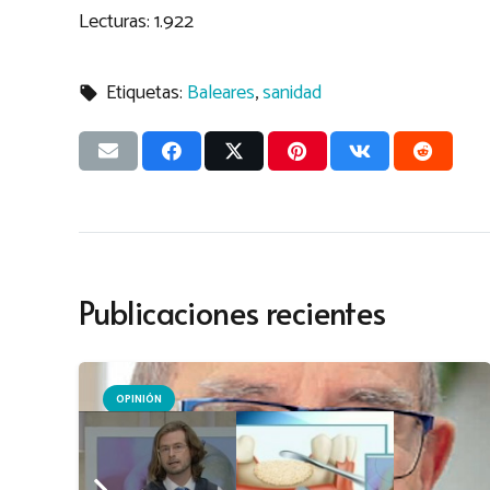
Lecturas:
1.922
Etiquetas:
Baleares
,
sanidad
local_offer
Publicaciones recientes
OPINIÓN