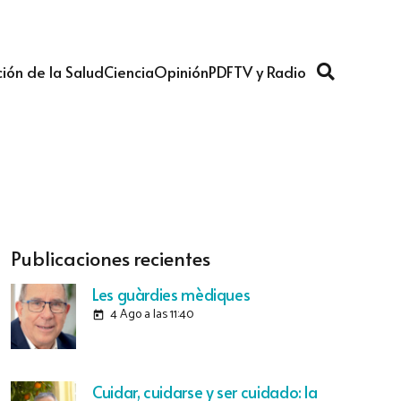
ión de la Salud
Ciencia
Opinión
PDF
TV y Radio
Publicaciones recientes
Les guàrdies mèdiques
4 Ago a las 11:40
today
Cuidar, cuidarse y ser cuidado: la