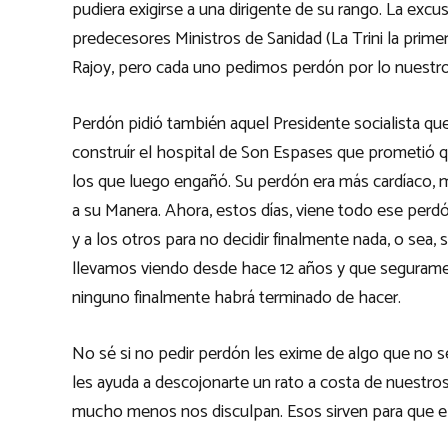
pudiera exigirse a una dirigente de su rango. La exc
predecesores Ministros de Sanidad (La Trini la primer
Rajoy, pero cada uno pedimos perdón por lo nuestro, 
Perdón pidió también aquel Presidente socialista que
construír el hospital de Son Espases que prometió q
los que luego engañó. Su perdón era más cardíaco, m
a su Manera. Ahora, estos días, viene todo ese perdó
y a los otros para no decidir finalmente nada, o sea,
llevamos viendo desde hace 12 años y que seguram
ninguno finalmente habrá terminado de hacer.
No sé si no pedir perdón les exime de algo que no
les ayuda a descojonarte un rato a costa de nuestr
mucho menos nos disculpan. Esos sirven para que e