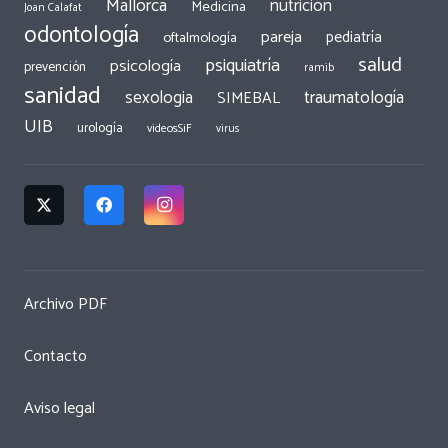
Mallorca
nutrición
Medicina
Joan Calafat
odontología
pareja
pediatría
oftalmología
salud
psiquiatría
psicología
prevención
ramib
sanidad
traumatología
sexologia
SIMEBAL
UIB
urología
videosSiF
virus
Archivo PDF
Contacto
Aviso legal