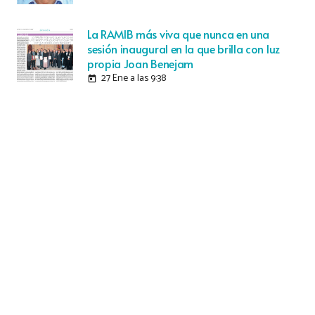
La RAMIB más viva que nunca en una
sesión inaugural en la que brilla con luz
propia Joan Benejam
27 Ene a las 9:38
today