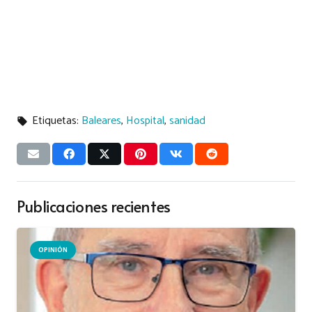
Etiquetas:
Baleares
,
Hospital
,
sanidad
local_offer
Publicaciones recientes
OPINIÓN