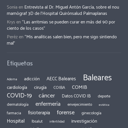
Sonia
en
Entrevista al Dr. Miguel Antón García, sobre el nou
mamògraf 3D de l’Hospital Quirónsalud Palmaplanas
Krys
en
“Las arritmias se pueden curar en más del 90 por
ciento de los casos”
Peréz
en
“Mis analíticas salen bien, pero me sigo sintiendo
mal”
Etiquetas
Baleares
AECC Baleares
adicción
Adema
COMIB
cirugía
cardiología
COIBA
COVID-19
cáncer
Datos COVID IB
deporte
enfermería
dermatología
envejecimiento
estética
forense
fisioterapia
ginecología
farmacia
Hospital
investigación
Ibsalut
infertilidad