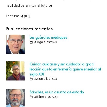
habilidad para intuir el futuro?
Lecturas:
4.903
Publicaciones recientes
Les guàrdies mèdiques
4 Ago a las 11:40
today
Cuidar, cuidarse y ser cuidado: la gran
lección que la enfermería quiere enseñar al
siglo XXI
22 Jun a las 16:24
today
Sánchez, es un asunto de estado
28 Ene a las 10:43
today