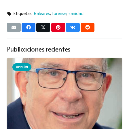
Etiquetas:
Baleares
,
forense
,
sanidad
local_offer
Publicaciones recientes
OPINIÓN