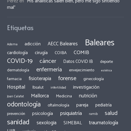
Peréz
en
“Mis analíticas salen bien, pero me sigo sintiendo
mal”
Etiquetas
Baleares
AECC Baleares
adicción
Adema
COMIB
cirugía
cardiología
COIBA
COVID-19
cáncer
Datos COVID IB
deporte
enfermería
dermatología
envejecimiento
estética
forense
fisioterapia
ginecología
farmacia
Hospital
investigación
Ibsalut
infertilidad
Mallorca
nutrición
Medicina
Joan Calafat
odontología
pareja
pediatría
oftalmología
salud
psiquiatría
psicología
prevención
ramib
sanidad
traumatología
sexologia
SIMEBAL