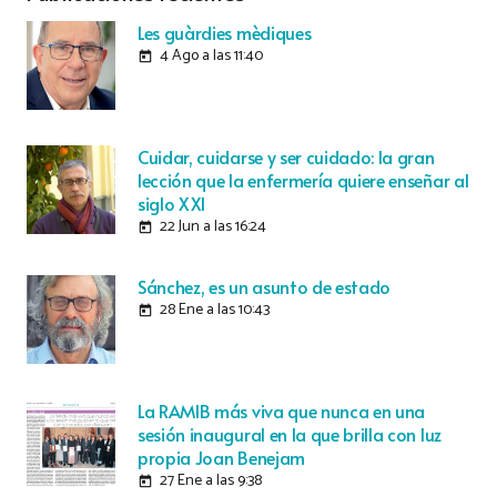
Les guàrdies mèdiques
4 Ago a las 11:40
today
Cuidar, cuidarse y ser cuidado: la gran
lección que la enfermería quiere enseñar al
siglo XXI
22 Jun a las 16:24
today
Sánchez, es un asunto de estado
28 Ene a las 10:43
today
La RAMIB más viva que nunca en una
sesión inaugural en la que brilla con luz
propia Joan Benejam
27 Ene a las 9:38
today