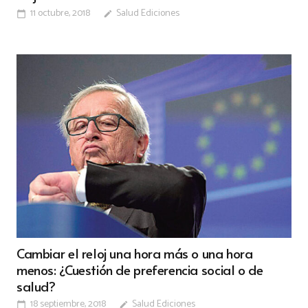
11 octubre, 2018
Salud Ediciones
calendar_today
edit
Cambiar el reloj una hora más o una hora
menos: ¿Cuestión de preferencia social o de
salud?
18 septiembre, 2018
Salud Ediciones
calendar_today
edit