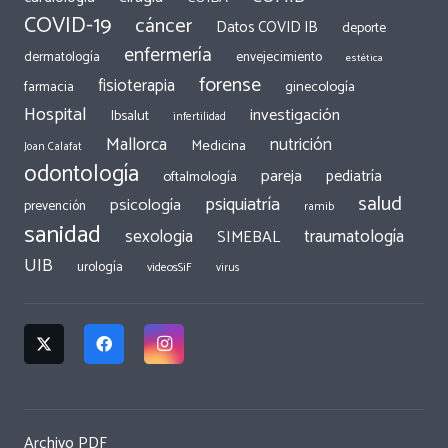
COVID-19
cáncer
Datos COVID IB
deporte
enfermería
dermatología
envejecimiento
estética
forense
fisioterapia
ginecología
farmacia
Hospital
investigación
Ibsalut
infertilidad
Mallorca
nutrición
Medicina
Joan Calafat
odontología
pareja
pediatría
oftalmología
salud
psiquiatría
psicología
prevención
ramib
sanidad
traumatología
sexologia
SIMEBAL
UIB
urología
videosSiF
virus
Archivo PDF