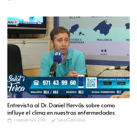
Entrevista al Dr. Daniel Hervás sobre como
influye el clima en nuestras enfermedades
7 septiembre, 2018
Salud Ediciones
calendar_today
edit