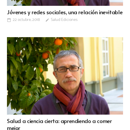
Jóvenes y redes sociales, una relación inevitable
22 octubre, 2018
Salud Ediciones
calendar_today
edit
Salud a ciencia cierta: aprendiendo a comer
mejor