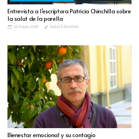
Entrevista a l’escriptora Patricia Chinchilla sobre
la salut de la parella
25 mayo, 2018
Salud Ediciones
calendar_today
edit
Bienestar emocional y su contagio