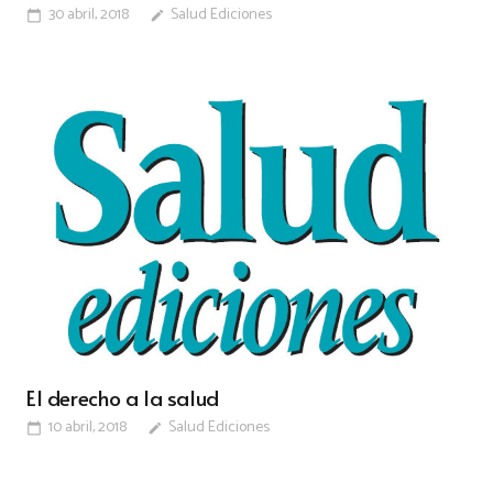
30 abril, 2018
Salud Ediciones
calendar_today
edit
El derecho a la salud
10 abril, 2018
Salud Ediciones
calendar_today
edit