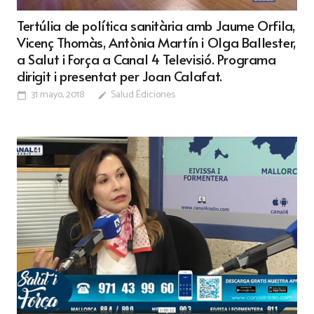
Tertúlia de política sanitària amb Jaume Orfila,
Vicenç Thomàs, Antònia Martín i Olga Ballester,
a Salut i Força a Canal 4 Televisió. Programa
dirigit i presentat per Joan Calafat.
31 mayo, 2018
Salud Ediciones
calendar_today
edit