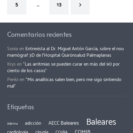
5
…
13
Comentarios recientes
Sonia
en
Entrevista al Dr. Miguel Antón García, sobre el nou
mamògraf 3D de l’Hospital Quirónsalud Palmaplanas
Krys
en
“Las arritmias se pueden curar en más del 90 por
ciento de los casos”
Peréz
en
“Mis analíticas salen bien, pero me sigo sintiendo
mal”
Etiquetas
Baleares
AECC Baleares
adicción
Adema
COMIB
cirugía
cardiología
COIBA