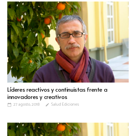
Líderes reactivos y continuistas frente a
innovadores y creativos
27 agosto, 2018
Salud Ediciones
calendar_today
edit