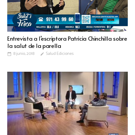
Entrevista a l’escriptora Patricia Chinchilla sobre
la salut de la parella
8 junio, 2018
Salud Ediciones
calendar_today
edit