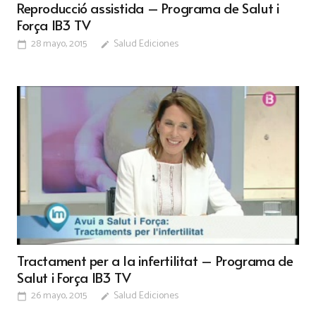
Reproducció assistida – Programa de Salut i
Força IB3 TV
28 mayo, 2015
Salud Ediciones
calendar_today
edit
Tractament per a la infertilitat – Programa de
Salut i Força IB3 TV
26 mayo, 2015
Salud Ediciones
calendar_today
edit