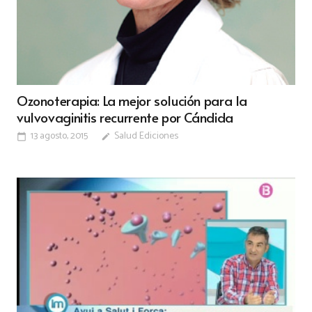
Ozonoterapia: La mejor solución para la
vulvovaginitis recurrente por Cándida
13 agosto, 2015
Salud Ediciones
calendar_today
edit