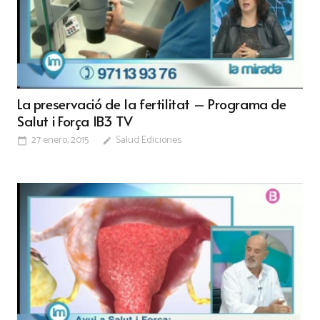
La preservació de la fertilitat – Programa de
Salut i Força IB3 TV
27 enero, 2015
Salud Ediciones
calendar_today
edit