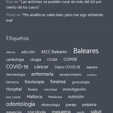
Krys
en
“Las arritmias se pueden curar en más del 90 por
ciento de los casos”
Peréz
en
“Mis analíticas salen bien, pero me sigo sintiendo
mal”
Etiquetas
Baleares
AECC Baleares
adicción
Adema
COMIB
cirugía
cardiología
COIBA
COVID-19
cáncer
Datos COVID IB
deporte
enfermería
dermatología
envejecimiento
estética
forense
fisioterapia
ginecología
farmacia
Hospital
investigación
Ibsalut
infertilidad
Mallorca
nutrición
Medicina
Joan Calafat
odontología
pareja
pediatría
oftalmología
salud
psiquiatría
psicología
prevención
ramib