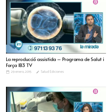
La reproducció assistida – Programa de Salut i
Força IB3 TV
29 enero, 2015
Salud Ediciones
calendar_today
edit