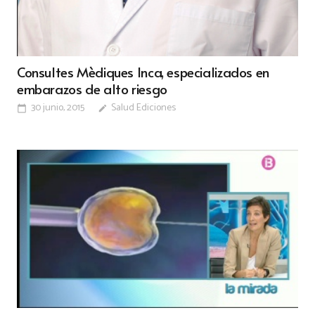
Consultes Mèdiques Inca, especializados en
embarazos de alto riesgo
30 junio, 2015
Salud Ediciones
calendar_today
edit