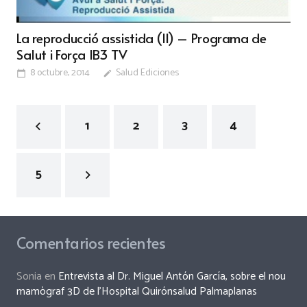
La reproducció assistida (II) – Programa de
Salut i Força IB3 TV
8 octubre, 2014
Salud Ediciones
calendar_today
edit
1
2
3
4
5
Comentarios recientes
Sonia
en
Entrevista al Dr. Miguel Antón García, sobre el nou
mamògraf 3D de l’Hospital Quirónsalud Palmaplanas