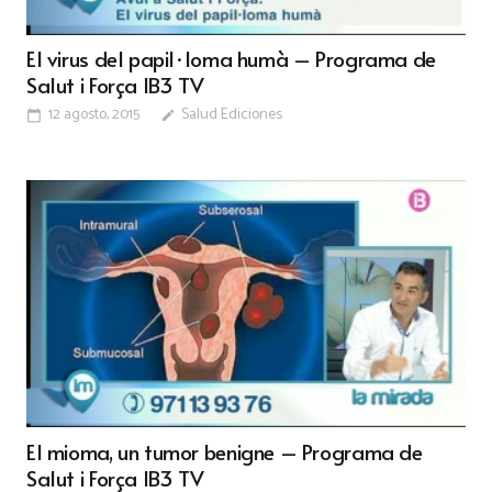
El virus del papil·loma humà – Programa de
Salut i Força IB3 TV
12 agosto, 2015
Salud Ediciones
calendar_today
edit
El mioma, un tumor benigne – Programa de
Salut i Força IB3 TV