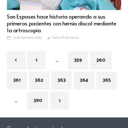
Son Espases hace historia operando a sus
primeros pacientes con hernia discal mediante
la artroscopia
13 diciembre, 2013
Salud Ediciones
calendar_today
edit
1
…
359
360
361
362
363
364
365
…
390