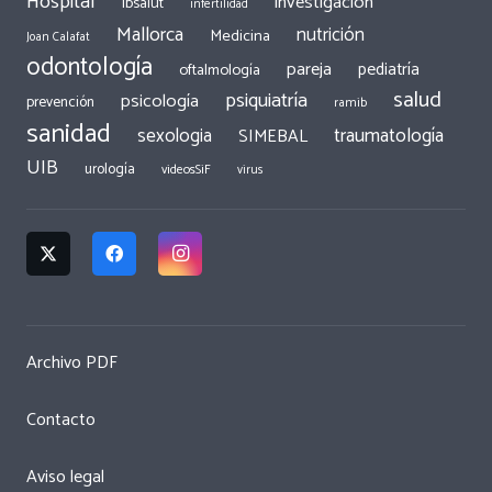
Hospital
investigación
Ibsalut
infertilidad
Mallorca
nutrición
Medicina
Joan Calafat
odontología
pareja
pediatría
oftalmología
salud
psiquiatría
psicología
prevención
ramib
sanidad
traumatología
sexologia
SIMEBAL
UIB
urología
videosSiF
virus
Archivo PDF
Contacto
Aviso legal