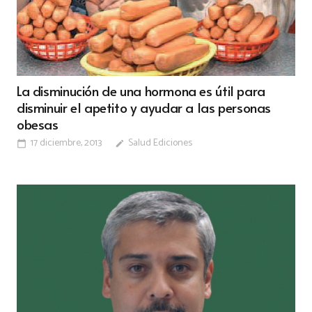
La disminución de una hormona es útil para
disminuir el apetito y ayudar a las personas
obesas
17 diciembre, 2013
Salud Ediciones
calendar_today
edit