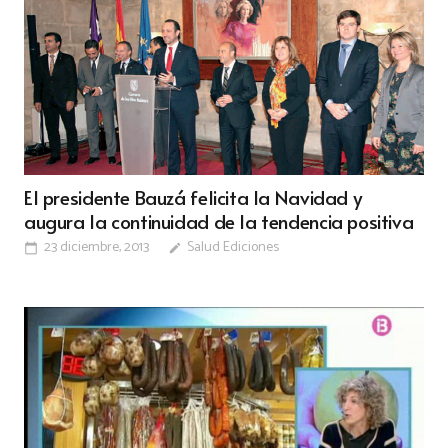
El presidente Bauzá felicita la Navidad y
augura la continuidad de la tendencia positiva
23 diciembre, 2013
Salud Ediciones
calendar_today
edit