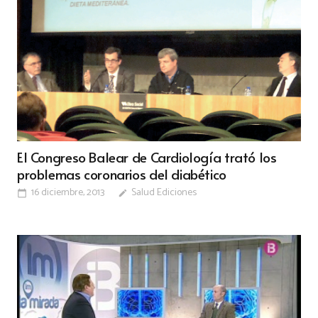
El Congreso Balear de Cardiología trató los
problemas coronarios del diabético
16 diciembre, 2013
Salud Ediciones
calendar_today
edit