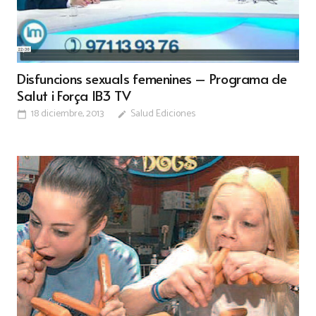
Disfuncions sexuals femenines – Programa de
Salut i Força IB3 TV
18 diciembre, 2013
Salud Ediciones
calendar_today
edit