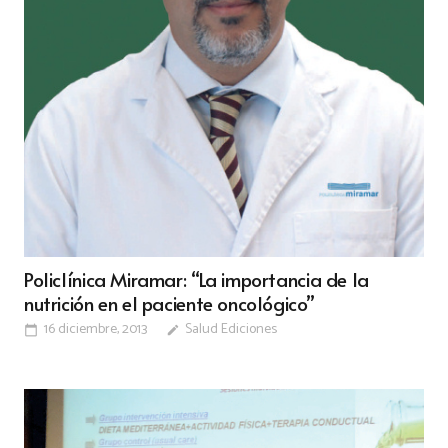
Policlínica Miramar: “La importancia de la
nutrición en el paciente oncológico”
16 diciembre, 2013
Salud Ediciones
calendar_today
edit