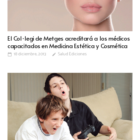
El Col·legi de Metges acreditará a los médicos
capacitados en Medicina Estética y Cosmética
18 diciembre, 2013
Salud Ediciones
calendar_today
edit