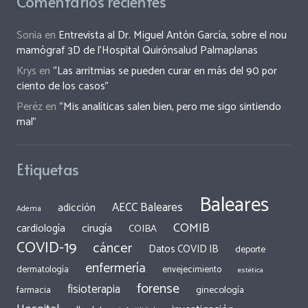
Comentarios recientes
Sonia
en
Entrevista al Dr. Miguel Antón García, sobre el nou
mamògraf 3D de l’Hospital Quirónsalud Palmaplanas
Krys
en
“Las arritmias se pueden curar en más del 90 por
ciento de los casos”
Peréz
en
“Mis analíticas salen bien, pero me sigo sintiendo
mal”
Etiquetas
Baleares
AECC Baleares
adicción
Adema
COMIB
cirugía
cardiología
COIBA
COVID-19
cáncer
Datos COVID IB
deporte
enfermería
dermatología
envejecimiento
estética
forense
fisioterapia
ginecología
farmacia