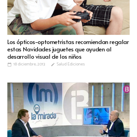
Los ópticos-optometristas recomiendan regalar
estas Navidades juguetes que ayuden al
desarrollo visual de los niños
18 diciembre, 2013
Salud Ediciones
calendar_today
edit