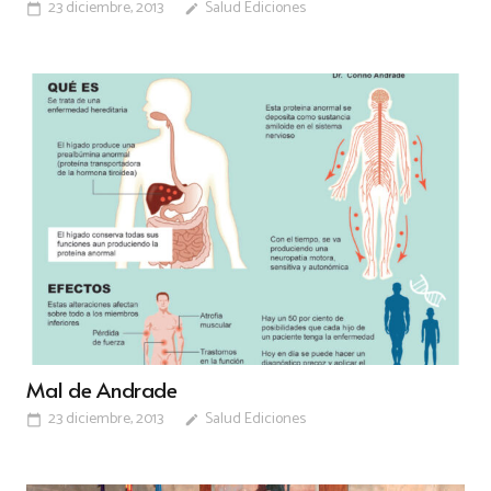
23 diciembre, 2013
Salud Ediciones
calendar_today
edit
Mal de Andrade
23 diciembre, 2013
Salud Ediciones
calendar_today
edit