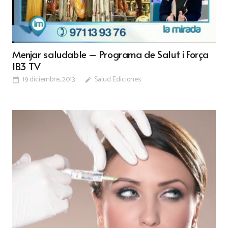
Menjar saludable – Programa de Salut i Força
IB3 TV
19 diciembre, 2013
Salud Ediciones
calendar_today
edit