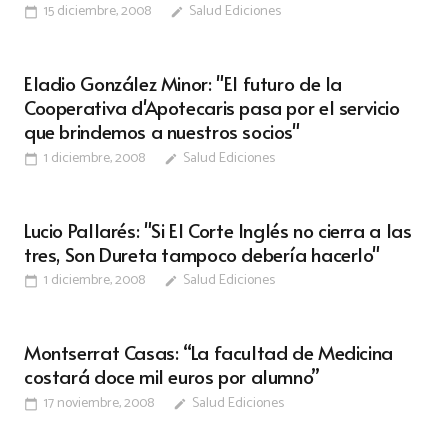
15 diciembre, 2008
Salud Ediciones
calendar_today
edit
Eladio González Minor: "El futuro de la
Cooperativa d'Apotecaris pasa por el servicio
que brindemos a nuestros socios"
1 diciembre, 2008
Salud Ediciones
calendar_today
edit
Lucio Pallarés: "Si El Corte Inglés no cierra a las
tres, Son Dureta tampoco debería hacerlo"
1 diciembre, 2008
Salud Ediciones
calendar_today
edit
Montserrat Casas: “La facultad de Medicina
costará doce mil euros por alumno”
17 noviembre, 2008
Salud Ediciones
calendar_today
edit