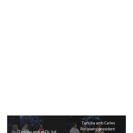
Tertúlia amb Carles
Recasens, president
Tertúlia amb el Dr. Juli