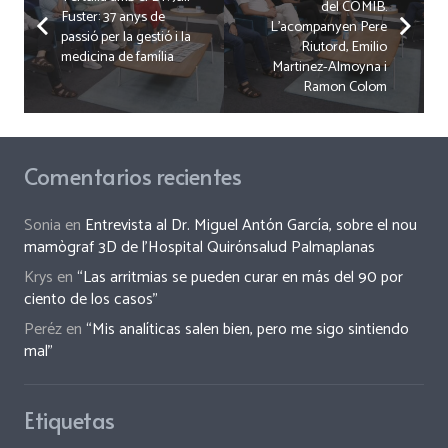
del COMIB.
Fuster: 37 anys de
L’acompanyen Pere
passió per la gestió i la
Riutord, Emilio
medicina de família
Martinez-Almoyna i
Ramon Colom
Comentarios recientes
Sonia
en
Entrevista al Dr. Miguel Antón García, sobre el nou
mamògraf 3D de l’Hospital Quirónsalud Palmaplanas
Krys
en
“Las arritmias se pueden curar en más del 90 por
ciento de los casos”
Peréz
en
“Mis analíticas salen bien, pero me sigo sintiendo
mal”
Etiquetas