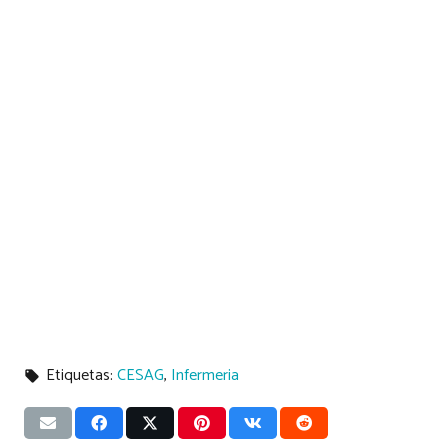
Etiquetas:
CESAG
,
Infermeria
local_offer