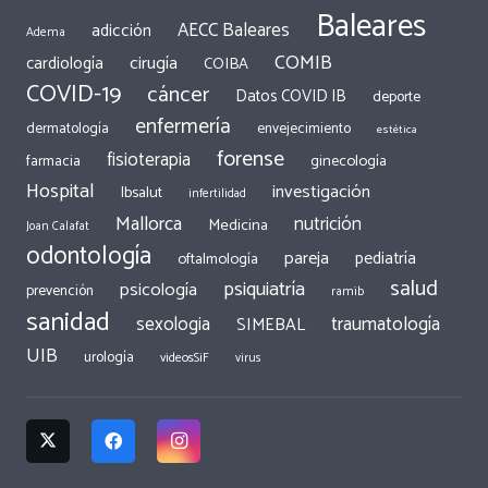
Baleares
AECC Baleares
adicción
Adema
COMIB
cirugía
cardiología
COIBA
COVID-19
cáncer
Datos COVID IB
deporte
enfermería
dermatología
envejecimiento
estética
forense
fisioterapia
ginecología
farmacia
Hospital
investigación
Ibsalut
infertilidad
Mallorca
nutrición
Medicina
Joan Calafat
odontología
pareja
pediatría
oftalmología
salud
psiquiatría
psicología
prevención
ramib
sanidad
traumatología
sexologia
SIMEBAL
UIB
urología
videosSiF
virus