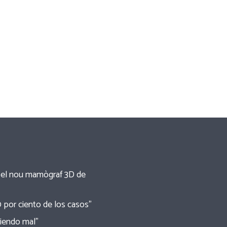
re el nou mamògraf 3D de
0 por ciento de los casos”
tiendo mal”