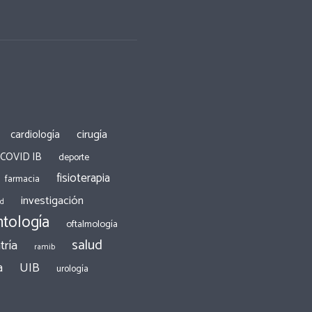
cirugía
cardiología
 COVID IB
deporte
fisioterapia
farmacia
investigación
ad
tología
oftalmología
salud
tría
ramib
a
UIB
urología