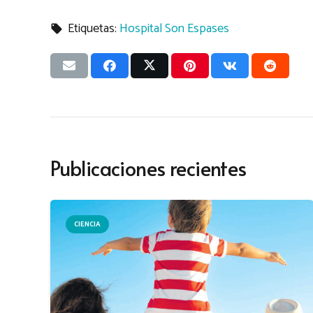
Etiquetas:
Hospital Son Espases
local_offer
Publicaciones recientes
CIENCIA