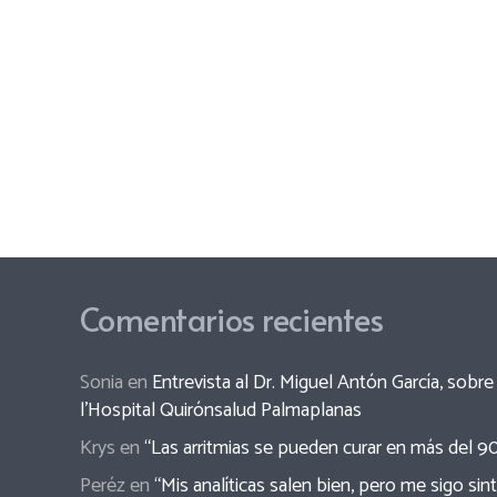
Comentarios recientes
Sonia
en
Entrevista al Dr. Miguel Antón García, sob
l’Hospital Quirónsalud Palmaplanas
Krys
en
“Las arritmias se pueden curar en más del 9
Peréz
en
“Mis analíticas salen bien, pero me sigo sin