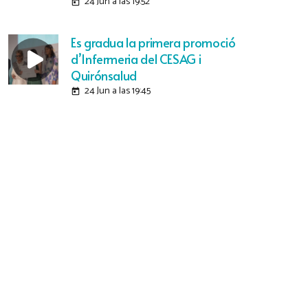
24 Jun a las 19:52
today
Es gradua la primera promoció
d’Infermeria del CESAG i
Quirónsalud
24 Jun a las 19:45
today