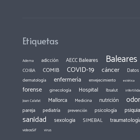
Etiquetas
Baleares
AECC Baleares
adicción
Adema
COVID-19
cáncer
COMIB
COIBA
Datos
enfermería
dermatología
envejecimiento
estética
forense
Hospital
ginecología
Ibsalut
infertilid
odon
Mallorca
nutrición
Medicina
Joan Calafat
psiquia
pareja
psicología
pediatría
prevención
sanidad
traumatologí
sexologia
SIMEBAL
videosSiF
virus