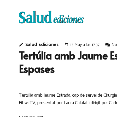
Salud Ediciones
13 May a las 17:37
No
edit
today
Tertúlia amb Jaume Es
Espases
Tertúlia amb Jaume Estrada, cap de servei de Cirurgi
Fibwi TV, presentat per Laura Calafat i dirigit per Ca